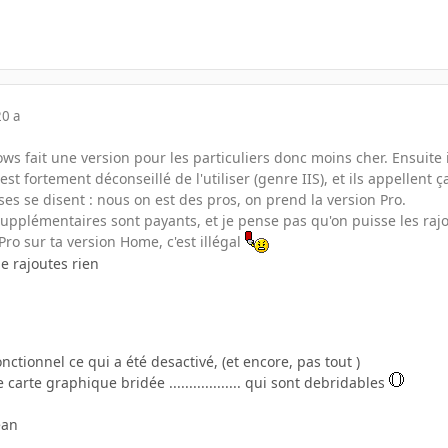
20 a
ws fait une version pour les particuliers donc moins cher. Ensuite i
st fortement déconseillé de l'utiliser (genre IIS), et ils appellent ç
ses se disent : nous on est des pros, on prend la version Pro.
upplémentaires sont payants, et je pense pas qu'on puisse les rajou
Pro sur ta version Home, c'est illégal
e rajoutes rien
nctionnel ce qui a été desactivé, (et encore, pas tout )
rte graphique bridée .................. qui sont debridables
ean