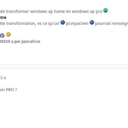
ible de transformer windows xp home en windows xp pro
.
utre
cette transformation, es ce qu'un
pcinpactien
pourrait renseig
005
20 a
par pascalrun
20 a
sion PRO ?