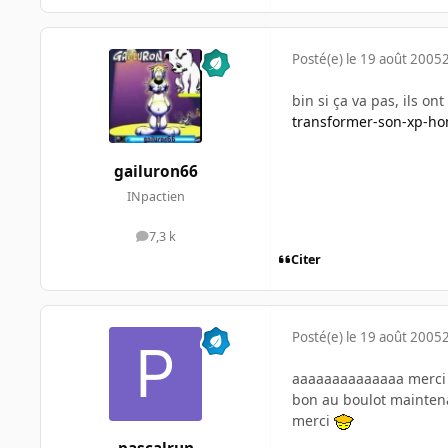
Posté(e)
le 19 août 2005
bin si ça va pas, ils on
transformer-son-xp-h
gailuron66
INpactien
7,3 k
messages
Citer
Posté(e)
le 19 août 2005
aaaaaaaaaaaaaa merc
bon au boulot mainten
merci