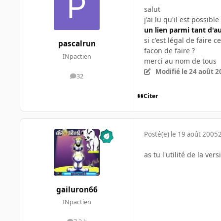
salut
j'ai lu qu'il est poss
un lien parmi tant d'a
si c'est légal de faire 
pascalrun
facon de faire ?
INpactien
merci au nom de tous
Modifié
le 24 août 2
32
messages
Citer
Posté(e)
le 19 août 2005
as tu l'utilité de la ver
gailuron66
INpactien