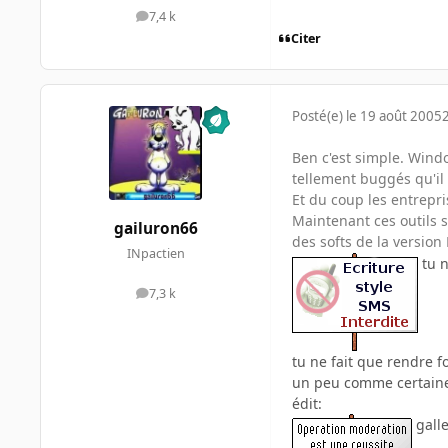
7,4 k
messages
Citer
Posté(e)
le 19 août 2005
Ben c'est simple. Windo
tellement buggés qu'il e
Et du coup les entrepri
Maintenant ces outils s
gailuron66
des softs de la version 
INpactien
tu n
7,3 k
messages
tu ne fait que rendre fo
un peu comme certaine ca
édit:
gall