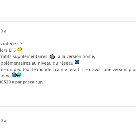
20 a
s interessé
hiers EFS
stratifs supplémentaires
a la version home,
 supplémentaires au niveau du réseau
me un peu tout le monde : ca me ferait rire d'avoir une version plu
n home
005
20 a
par pascalrun
20 a