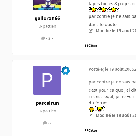
tapes toi les 8 pages de l'a
par contre je ne sais 
gailuron66
dans le doute:
INpactien
Modifié
le 19 août 2
7,3 k
messages
Citer
Posté(e)
le 19 août 2005
par contre je ne sais 
c'est pour ca que j'ai dit
si c'est légal, je ne vo
du forum
pascalrun
INpactien
Modifié
le 19 août 2
32
messages
Citer