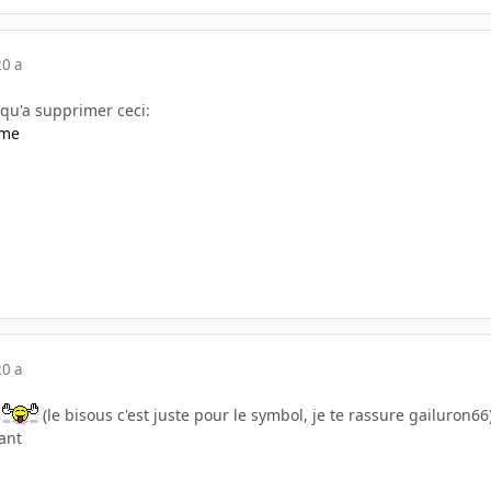
20 a
t qu'a supprimer ceci:
ome
20 a
i
(le bisous c'est juste pour le symbol, je te rassure gailuron66
ant