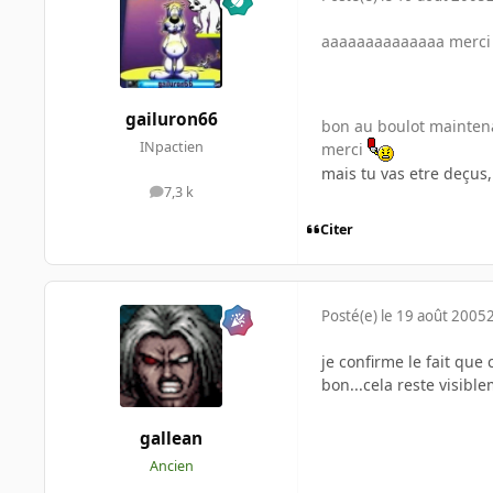
aaaaaaaaaaaaaa merc
gailuron66
bon au boulot mainten
INpactien
merci
mais tu vas etre deçus
7,3 k
messages
Citer
Posté(e)
le 19 août 2005
je confirme le fait qu
bon...cela reste visibl
gallean
Ancien