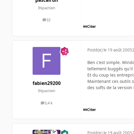
pascalrun
INpactien
32
messages
Citer
Posté(e)
le 19 août 2005
Ben c'est simple. Windo
tellement buggés qu'il e
Et du coup les entrepri
Maintenant ces outils s
fabien29200
des softs de la version 
INpactien
3,4 k
messages
Citer
Posté(e)
le 19 août 2005