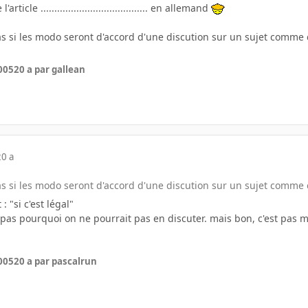
rticle ....................................... en allemand
pas si les modo seront d'accord d'une discution sur un sujet comme
005
20 a
par gallean
20 a
pas si les modo seront d'accord d'une discution sur un sujet comm
 : "si c'est légal"
is pas pourquoi on ne pourrait pas en discuter. mais bon, c'est pas m
005
20 a
par pascalrun