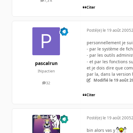
7,3 k
messages
Citer
Posté(e)
le 19 août 2005
personnellement je sui
- par le système de fic
- par les outils admini
- et par les fonctions
pascalrun
et je dois dire que com
INpactien
par la, dans la versio
Modifié
le 19 août 2
32
messages
Citer
Posté(e)
le 19 août 2005
bin alors vas y