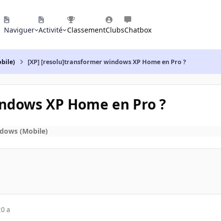
Naviguer
Activité
Classement
Clubs
Chatbox
bile)
[XP] [resolu]transformer windows XP Home en Pro ?
indows XP Home en Pro ?
dows (Mobile)
20 a