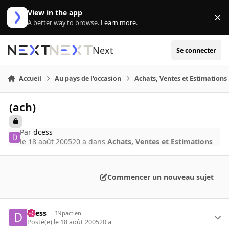
Aller au contenu
View in the app
×
Di
A better way to browse.
Learn more
.
Next
Se connecter
Accueil
Au pays de l'occasion
Achats, Ventes et Estimations
(ach)
Par
dcess
le 18 août 2005
20 a
dans
Achats, Ventes et Estimations
Commencer un nouveau sujet
dcess
INpactien
Posté(e)
le 18 août 2005
20 a