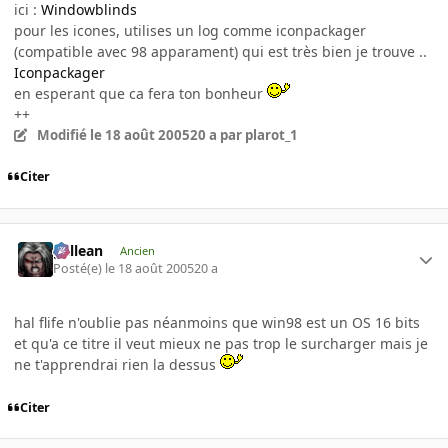
ici :
Windowblinds
pour les icones, utilises un log comme iconpackager
(compatible avec 98 apparament) qui est très bien je trouve ..
Iconpackager
en esperant que ca fera ton bonheur
++
Modifié
le 18 août 2005
20 a
par plarot_1
Citer
gallean
Ancien
Posté(e)
le 18 août 2005
20 a
hal flife n'oublie pas néanmoins que win98 est un OS 16 bits
et qu'a ce titre il veut mieux ne pas trop le surcharger mais je
ne t'apprendrai rien la dessus
Citer