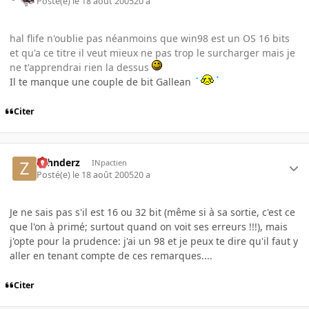
Posté(e)
le 18 août 2005
20 a
hal flife n'oublie pas néanmoins que win98 est un OS 16 bits
et qu'a ce titre il veut mieux ne pas trop le surcharger mais je
ne t'apprendrai rien la dessus
Il te manque une couple de bit Gallean
Citer
zahnderz
INpactien
Posté(e)
le 18 août 2005
20 a
Je ne sais pas s'il est 16 ou 32 bit (même si à sa sortie, c'est ce
que l'on à primé; surtout quand on voit ses erreurs !!!), mais
j'opte pour la prudence: j'ai un 98 et je peux te dire qu'il faut y
aller en tenant compte de ces remarques....
Citer