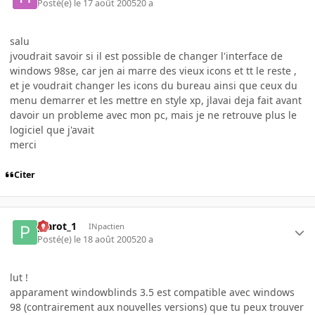
Posté(e)
le 17 août 2005
20 a
salu
jvoudrait savoir si il est possible de changer l'interface de
windows 98se, car jen ai marre des vieux icons et tt le reste ,
et je voudrait changer les icons du bureau ainsi que ceux du
menu demarrer et les mettre en style xp, jlavai deja fait avant
davoir un probleme avec mon pc, mais je ne retrouve plus le
logiciel que j'avait
merci
Citer
plarot_1
INpactien
Posté(e)
le 18 août 2005
20 a
lut !
apparament windowblinds 3.5 est compatible avec windows
98 (contrairement aux nouvelles versions) que tu peux trouver