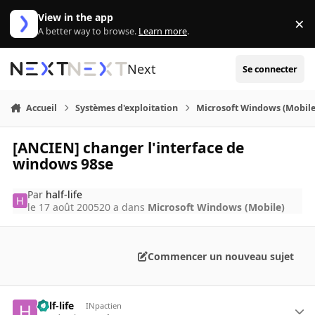
Aller au contenu
View in the app
×
Di
A better way to browse.
Learn more
.
Next
Se connecter
Accueil
Systèmes d'exploitation
Microsoft Windows (Mobile
[ANCIEN] changer l'interface de
windows 98se
Par
half-life
le 17 août 2005
20 a
dans
Microsoft Windows (Mobile)
Commencer un nouveau sujet
half-life
INpactien