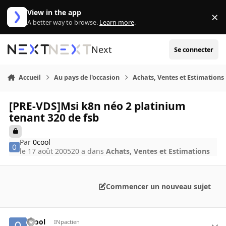
Aller au contenu
View in the app
×
Di
A better way to browse.
Learn more
.
Next
Se connecter
Accueil
Au pays de l'occasion
Achats, Ventes et Estimations
[PRE-VDS]Msi k8n néo 2 platinium
tenant 320 de fsb
Par
0cool
le 17 août 2005
20 a
dans
Achats, Ventes et Estimations
Commencer un nouveau sujet
0cool
INpactien