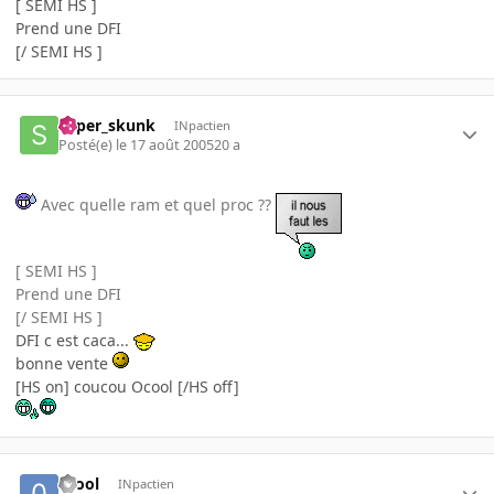
[ SEMI HS ]
Prend une DFI
[/ SEMI HS ]
super_skunk
INpactien
Posté(e)
le 17 août 2005
20 a
Avec quelle ram et quel proc ??
[ SEMI HS ]
Prend une DFI
[/ SEMI HS ]
DFI c est caca...
bonne vente
[HS on] coucou Ocool [/HS off]
0cool
INpactien