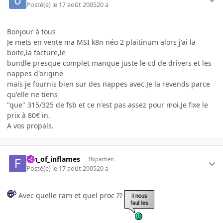
Posté(e)
le 17 août 2005
20 a
Bonjour à tous
Je mets en vente ma MSI k8n néo 2 plaitinum alors j'ai la
boite,la facture,le
bundle presque complet manque juste le cd de drivers et les
nappes d'origine
mais je fournis bien sur des nappes avec.Je la revends parce
qu'elle ne tiens
"que" 315/325 de fsb et ce n'est pas assez pour moi.Je fixe le
prix à 80€ in.
A vos propals.
fan_of_inflames
INpactien
Posté(e)
le 17 août 2005
20 a
Avec quelle ram et quel proc ??