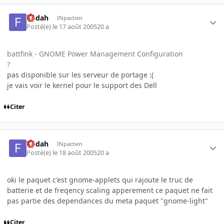
fledah
INpactien
Posté(e)
le 17 août 2005
20 a
battfink - GNOME Power Management Configuration
?
pas disponible sur les serveur de portage :(
je vais voir le kernel pour le support des Dell
Citer
fledah
INpactien
Posté(e)
le 18 août 2005
20 a
oki le paquet c'est gnome-applets qui rajoute le truc de
batterie et de freqency scaling apperement ce paquet ne fait
pas partie des dependances du meta paquet "gnome-light"
Citer