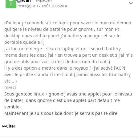
taiwan
INpactien
Posté(e)
le 17 août 2005
20 a
d'ailleur je rebondi sur ce topic pour savoir le nom du demon
qui gere le niveau de batterie pour gnome , sur mon Pc
desktop dans add to panel j'ai battery manager et sur le
portable quedale :(
j'ai fait un emerge --search laptop et un --search battery
meme dans les desc j'ai rien trouve a part un desklet :( j'ai mis
gnome-utils pour voir si c'est dedans rien du tout :(
il y a des option a mettre dans le noyaux ? (j'ai activé l'ACPI
avec le profile standard c'est tout (j'aimis aussi les truc battry
etc .. )
merci
Sous gentooo linux + gnome j avais une applet pour le niveau
de batteri dans gnome c est une applet part default me
semble .
Maintenant je suis sous kde donc je serrais pas te dire
Citer