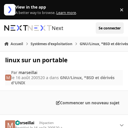
Aller au contenu
View in the app
×
Di
A better way to browse.
Learn more
.
Next
Se connecter
Accueil
Systèmes d'exploitation
GNU/Linux, *BSD et dérivé
linux sur un portable
Par
marseillai
le 16 août 2005
20 a
dans
GNU/Linux, *BSD et dérivés
d'UNIX
Commencer un nouveau sujet
marseillai
INpactien
Posté(e)
le 16 août 2005
20 a