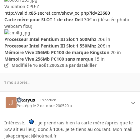
Validation CPU-Z
http://valid.x86-secret.com/show_oc.php?id=23680
Carte mère pour SLOT 1 de chez Dell
30€ in (désolée photo
webcam flou)
Processeur Intel Pentium III Slot 1 500Mhz
20€ in
Processeur Intel Pentium III Slot 1 550Mhz
20€ in
Mémoire Vive 256Mb PC100 de marque Kingston
20 in
Mémoire Vive 256Mb PC100 sans marque
15 in
Modifié
le 16 août 2005
20 a
par datakiller
1 mois après...
jakaryus
INpactien
Posté(e)
le 2 octobre 2005
20 a
Intéressé...
...je prendrais bien la carte mère (après que le
SAV ait eu lieu), donc à 100€. Je te tiens au courant. Mon mail
Jakapcimpact@hotmail.fr