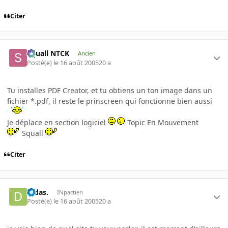
Citer
Squall NTCK
Ancien
Posté(e)
le 16 août 2005
20 a
Tu installes PDF Creator, et tu obtiens un ton image dans un
fichier *.pdf, il reste le prinscreen qui fonctionne bien aussi
Je déplace en section logiciel
Topic En Mouvement
Squall
Citer
Didas.
INpactien
Posté(e)
le 16 août 2005
20 a