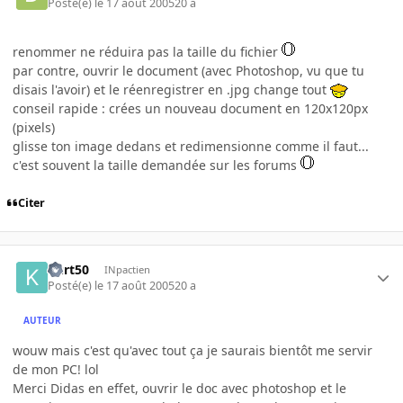
Posté(e)
le 17 août 2005
20 a
renommer ne réduira pas la taille du fichier
par contre, ouvrir le document (avec Photoshop, vu que tu
disais l'avoir) et le réenregistrer en .jpg change tout
conseil rapide : crées un nouveau document en 120x120px
(pixels)
glisse ton image dedans et redimensionne comme il faut...
c'est souvent la taille demandée sur les forums
Citer
Kurt50
INpactien
Posté(e)
le 17 août 2005
20 a
AUTEUR
wouw mais c'est qu'avec tout ça je saurais bientôt me servir
de mon PC! lol
Merci Didas en effet, ouvrir le doc avec photoshop et le