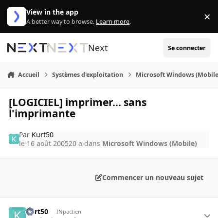
Aller au contenu
View in the app
×
Di
A better way to browse.
Learn more
.
Next
Se connecter
Accueil
Systèmes d'exploitation
Microsoft Windows (Mobile
[LOGICIEL] imprimer... sans
l'imprimante
Par
Kurt50
le 16 août 2005
20 a
dans
Microsoft Windows (Mobile)
Commencer un nouveau sujet
Kurt50
INpactien