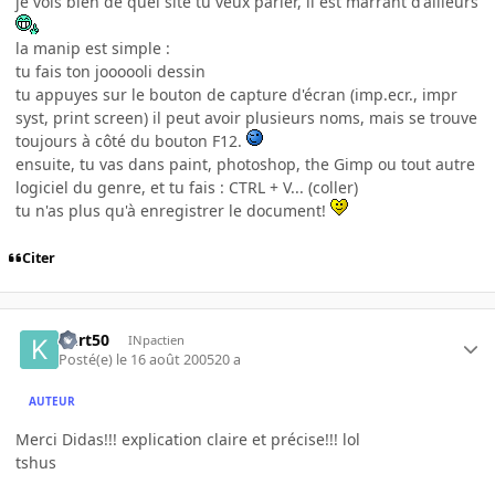
je vois bien de quel site tu veux parler, il est marrant d'ailleurs
la manip est simple :
tu fais ton joooooli dessin
tu appuyes sur le bouton de capture d'écran (imp.ecr., impr
syst, print screen) il peut avoir plusieurs noms, mais se trouve
toujours à côté du bouton F12.
ensuite, tu vas dans paint, photoshop, the Gimp ou tout autre
logiciel du genre, et tu fais : CTRL + V... (coller)
tu n'as plus qu'à enregistrer le document!
Citer
Kurt50
INpactien
Posté(e)
le 16 août 2005
20 a
AUTEUR
Merci Didas!!! explication claire et précise!!! lol
tshus