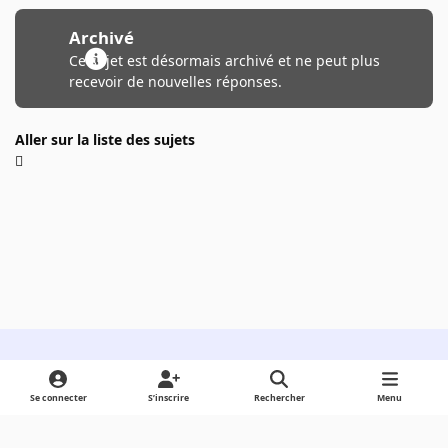
Archivé
Ce sujet est désormais archivé et ne peut plus
recevoir de nouvelles réponses.
Aller sur la liste des sujets
Light Mode
Dark Mode
System Preference
Se connecter
S’inscrire
Rechercher
Menu
Langue
Cookies