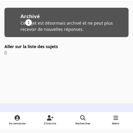
Archivé
Ce sujet est désormais archivé et ne peut plus
recevoir de nouvelles réponses.
Aller sur la liste des sujets
Light Mode
Dark Mode
System Preference
Se connecter
S’inscrire
Rechercher
Menu
Langue
Cookies