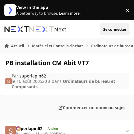
Aller au contenu
View in the app
×
Di
A better way to browse.
Learn more
.
Next
Se connecter
Accueil
Matériel et Conseils d'achat
Ordinateurs de bureau
PB installation CM Abit VT7
Par
superlapin62
le 16 août 2005
20 a
dans
Ordinateurs de bureau et
Composants
Commencer un nouveau sujet
superlapin62
Ancien
Posté(e)
le 16 août 2005
20 a