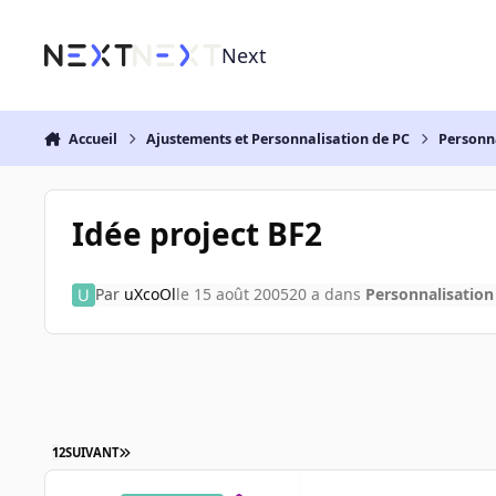
Aller au contenu
Next
Accueil
Ajustements et Personnalisation de PC
Personn
Idée project BF2
Par
uXcoOl
le 15 août 2005
20 a
dans
Personnalisation
1
2
SUIVANT