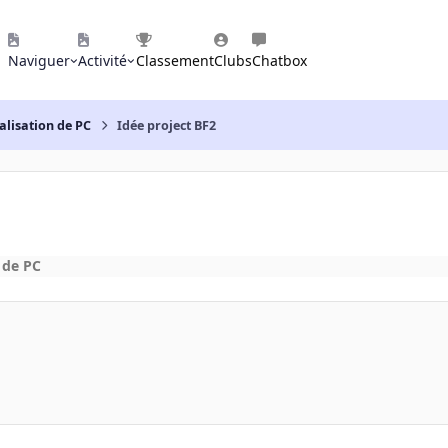
Naviguer
Activité
Classement
Clubs
Chatbox
alisation de PC
Idée project BF2
 de PC