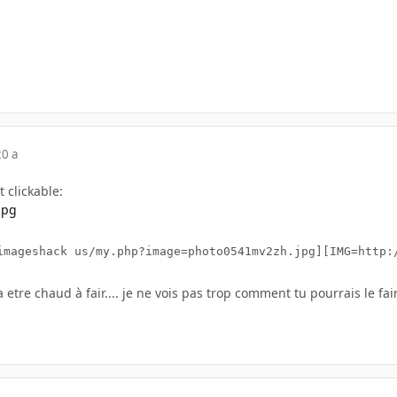
20 a
t clickable:
imageshack us/my.php?image=photo0541mv2zh.jpg][IMG=http:
va etre chaud à fair.... je ne vois pas trop comment tu pourrais le fa