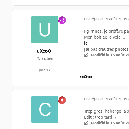
Posté(e)
le 15 août 2005
Pg-rnnes, je préfère pas
Mon boitier, le voici...
ici
J'ai pas d'autres photos
uXcoOl
Modifié
le 15 août 2
INpactien
2,4 k
messages
Citer
Posté(e)
le 15 août 2005
Trop gros, heberge la 
Edit : trop tard :)
Modifié
le 15 août 2