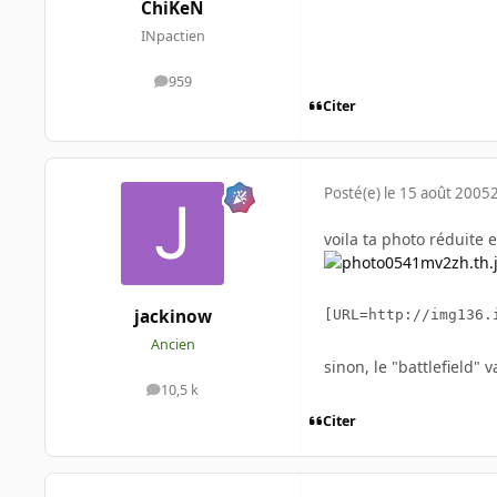
ChiKeN
INpactien
959
messages
Citer
Posté(e)
le 15 août 2005
voila ta photo réduite e
jackinow
[URL=http://img136.
Ancien
sinon, le "battlefield" 
10,5 k
messages
Citer