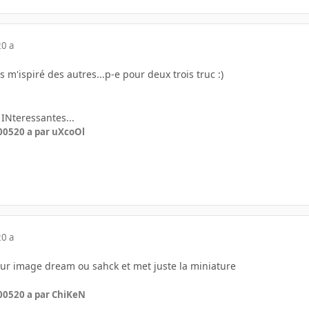
20 a
 m'ispiré des autres...p-e pour deux trois truc :)
 INteressantes...
005
20 a
par uXcoOl
20 a
sur image dream ou sahck et met juste la miniature
005
20 a
par ChiKeN