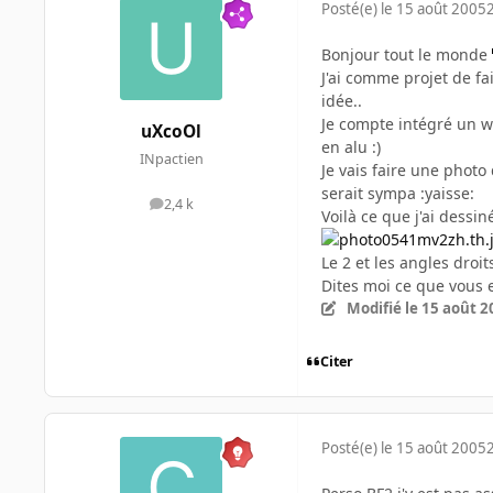
Posté(e)
le 15 août 2005
Bonjour tout le monde
J'ai comme projet de fai
idée..
Je compte intégré un w/
uXcoOl
en alu :)
INpactien
Je vais faire une phot
serait sympa :yaisse:
2,4 k
messages
Voilà ce que j'ai dessi
Le 2 et les angles droit
Dites moi ce que vous
Modifié
le 15 août 2
Citer
Posté(e)
le 15 août 2005