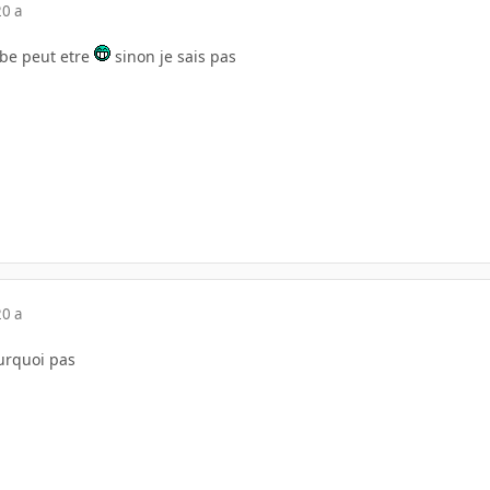
20 a
be peut etre
sinon je sais pas
20 a
ourquoi pas