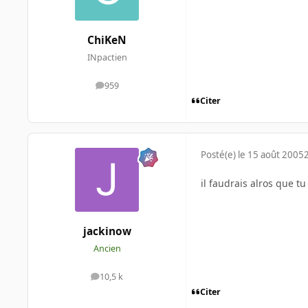
ChiKeN
INpactien
959
messages
Citer
Posté(e)
le 15 août 2005
il faudrais alros que tu
jackinow
Ancien
10,5 k
messages
Citer