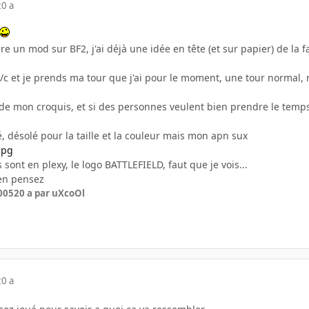
20 a
re un mod sur BF2, j'ai déjà une idée en tête (et sur papier) de la f
c et je prends ma tour que j'ai pour le moment, une tour normal, m
o de mon croquis, et si des personnes veulent bien prendre le temp
né, désolé pour la taille et la couleur mais mon apn sux
s sont en plexy, le logo BATTLEFIELD, faut que je vois...
 en pensez
005
20 a
par uXcoOl
20 a