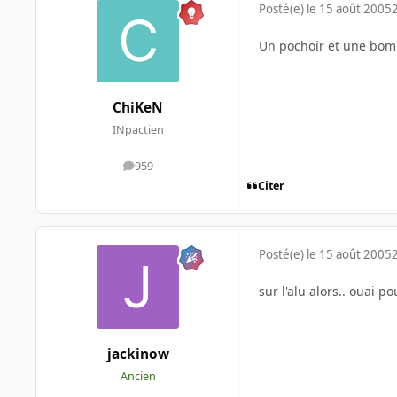
Posté(e)
le 15 août 2005
Un pochoir et une bom
ChiKeN
INpactien
959
messages
Citer
Posté(e)
le 15 août 2005
sur l'alu alors.. ouai p
jackinow
Ancien