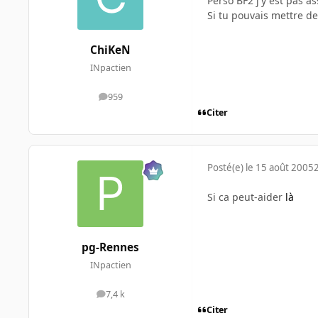
Perso BF2 j'y est pas a
Si tu pouvais mettre de
ChiKeN
INpactien
959
messages
Citer
Posté(e)
le 15 août 2005
Si ca peut-aider
là
pg-Rennes
INpactien
7,4 k
messages
Citer