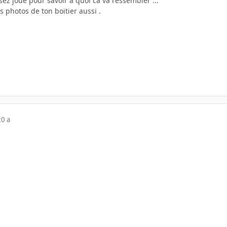
ssez joué pour savoir a quoi ca va ressembler ...
s photos de ton boitier aussi .
20 a