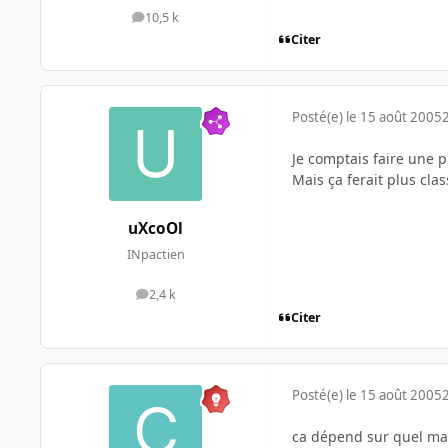
10,5 k
messages
Citer
Posté(e)
le 15 août 2005
Je comptais faire une p
Mais ça ferait plus clas
uXcoOl
INpactien
2,4 k
messages
Citer
Posté(e)
le 15 août 2005
ca dépend sur quel mati