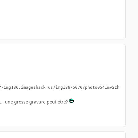
//img136.imageshack us/img136/5070/photo0541mv2zh.th.jpg
ir... une grosse gravure peut etre?