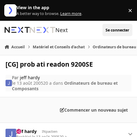
Aller au contenu
View in the app
×
Di
A better way to browse.
Learn more
.
Next
Se connecter
Accueil
Matériel et Conseils d'achat
Ordinateurs de bureau
[CG] prob ati readon 9200SE
Par
jeff hardy
le 13 août 2005
20 a
dans
Ordinateurs de bureau et
Composants
Commencer un nouveau sujet
jeff hardy
INpactien
Posté(e)
le 13 août 2005
20 a