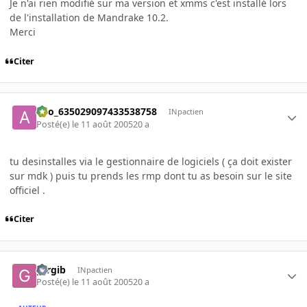
Je n'ai rien modifié sur ma version et xmms c'est installé lors
de l'installation de Mandrake 10.2.
Merci
Citer
ano_635029097433538758
INpactien
Posté(e)
le 11 août 2005
20 a
tu desinstalles via le gestionnaire de logiciels ( ça doit exister
sur mdk ) puis tu prends les rmp dont tu as besoin sur le site
officiel .
Citer
gtrgib
INpactien
Posté(e)
le 11 août 2005
20 a