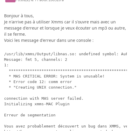
Bonjour à tous,
Je n'arrive pas à utiliser Xmms car il s'ouvre mais avec un
message d'erreur et lorsque je veux écouter un mp3 ou autre,
il se ferme.
Voici les message d'erreur dans une console :
/usr/lib/xmms/Output/libnas.so: undefined symbol: AuFre
Message: fmt 5, channels: 2

1:

  ***************************************************

  * MAS CRITICAL ERROR: System is unusable!

  * Error code 12: comm error

  * "Creating UNIX connection."

connection with MAS server failed.

Initializing xmms-MAC Plugin

Erreur de segmentation

Vous avez probablement découvert un bug dans XMMS, veui