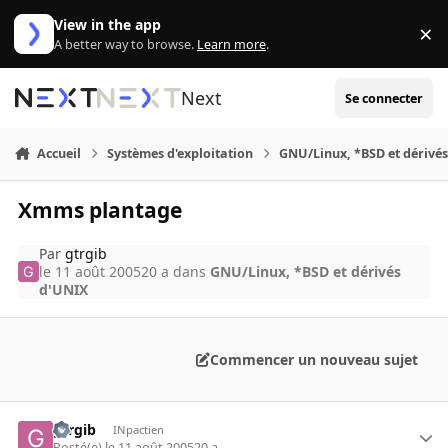
Aller au contenu
View in the app
×
Di
A better way to browse.
Learn more
.
Next
Se connecter
Accueil
Systèmes d'exploitation
GNU/Linux, *BSD et dérivé
Xmms plantage
Par
gtrgib
le 11 août 2005
20 a
dans
GNU/Linux, *BSD et dérivés
d'UNIX
Commencer un nouveau sujet
gtrgib
INpactien
Posté(e)
le 11 août 2005
20 a