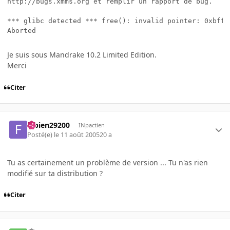
http://bugs.xmms.org et remplir un rapport de bug.

*** glibc detected *** free(): invalid pointer: 0xbfffe
Je suis sous Mandrake 10.2 Limited Edition.
Merci
Citer
fabien29200
INpactien
Posté(e)
le 11 août 2005
20 a
Tu as certainement un problème de version ... Tu n'as rien
modifié sur ta distribution ?
Citer