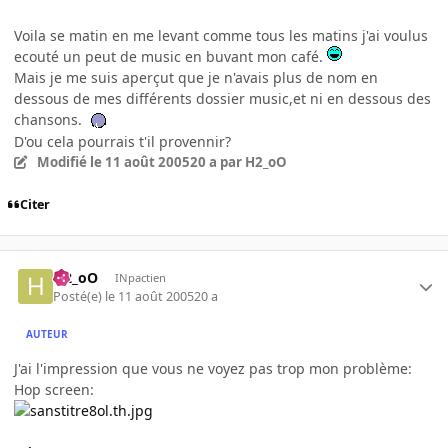
Voila se matin en me levant comme tous les matins j'ai voulus
ecouté un peut de music en buvant mon café.
Mais je me suis aperçut que je n'avais plus de nom en
dessous de mes différents dossier music,et ni en dessous des
chansons.
D'ou cela pourrais t'il provennir?
Modifié
le 11 août 2005
20 a
par H2_oO
Citer
H2_oO
INpactien
Posté(e)
le 11 août 2005
20 a
AUTEUR
J'ai l'impression que vous ne voyez pas trop mon problème:
Hop screen: