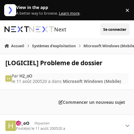
Aller au contenu
View in the app
×
Di
A better way to browse.
Learn more
.
Next
Se connecter
Accueil
Systèmes d'exploitation
Microsoft Windows (Mobile
[LOGICIEL] Probleme de dossier
Par
H2_oO
le 11 août 2005
20 a
dans
Microsoft Windows (Mobile)
Commencer un nouveau sujet
H2_oO
INpactien
Posté(e)
le 11 août 2005
20 a