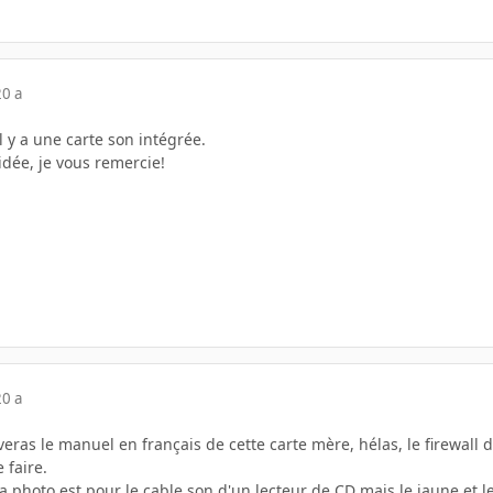
20 a
l y a une carte son intégrée.
dée, je vous remercie!
20 a
veras le manuel en français de cette carte mère, hélas, le firewal
 faire.
 photo est pour le cable son d'un lecteur de CD mais le jaune et le v