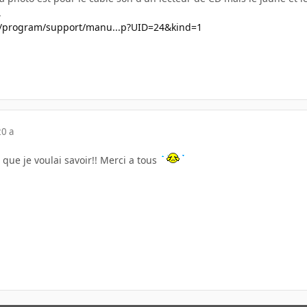
.
w/program/support/manu...p?UID=24&kind=1
20 a
r que je voulai savoir!! Merci a tous