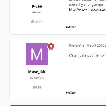
mère il y a longtemps..
K-Lee
http://www.msi.com.t
Ancien
19,1 k
messages
Citer
Posté(e)
le 10 août 2005
C'étai juste pour le noi
Muse_ikk
INpactien
834
messages
Citer