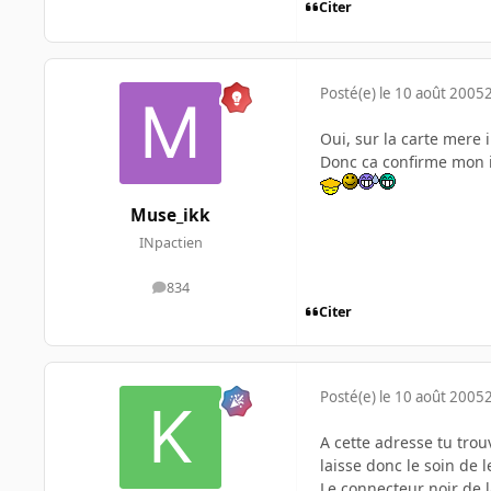
Citer
Posté(e)
le 10 août 2005
Oui, sur la carte mere i
Donc ca confirme mon i
Muse_ikk
INpactien
834
messages
Citer
Posté(e)
le 10 août 2005
A cette adresse tu trou
laisse donc le soin de le
Le connecteur noir de la