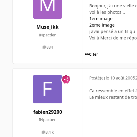
Bonjour, j'ai une vielle
Voilà les photos...
1ere image
2eme image
Muse_ikk
j'avai pensé a un fil q
INpactien
Voilà Merci de me rép
834
messages
Citer
Posté(e)
le 10 août 2005
Ca ressemble en effet 
Le mieux restant de tr
fabien29200
INpactien
3,4 k
messages