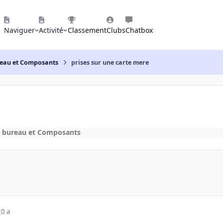
Naviguer
Activité
Classement
Clubs
Chatbox
reau et Composants
prises sur une carte mere
e bureau et Composants
20 a