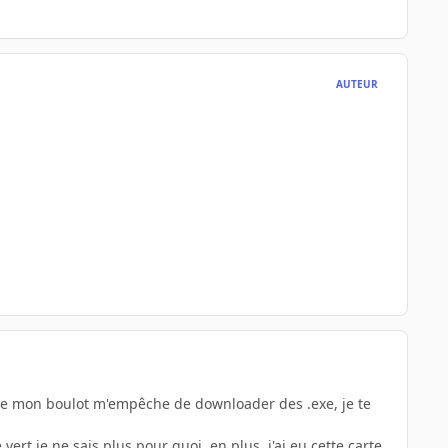
AUTEUR
l de mon boulot m'empêche de downloader des .exe, je te
ert je ne sais plus pour quoi, en plus, j'ai eu cette carte