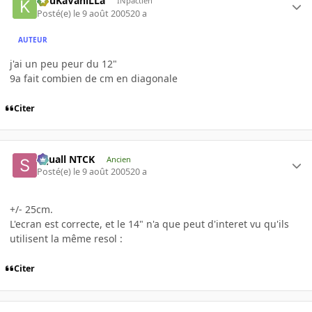
KouKaVaniLLa
INpactien
Posté(e)
le 9 août 2005
20 a
AUTEUR
j'ai un peu peur du 12"
9a fait combien de cm en diagonale
Citer
Squall NTCK
Ancien
Posté(e)
le 9 août 2005
20 a
+/- 25cm.
L'ecran est correcte, et le 14" n'a que peut d'interet vu qu'ils
utilisent la même resol :
Citer