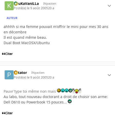
KouKaVaniLLa
INpactien
Posté(e)
le 9 août 2005
20 a
AUTEUR
ahhhh si ma femme pouvait m'offrir le mini pour mes 30 ans
en décembre
Il est quand même beau.
Dual Boot MacOSX/Ubuntu
Citer
Patator
INpactien
Posté(e)
le 9 août 2005
20 a
Pauvr'type toi même non mais
Au labo, tout nouveau doctorant a droit de choisir son arme:
Dell D610 ou Powerbook 15 pouces...
Citer