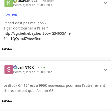
KouKaVaniLLa
INpactien
Posté(e)
le 9 août 2005
20 a
AUTEUR
Et ceci c'est pas mal non ?
Tiger doit tourner à l'aise ?
http://cgi.befr.ebay.be/iBook-G3-900Mhz-
64...1QQcmdZViewItem
Citer
Squall NTCK
Ancien
Posté(e)
le 9 août 2005
20 a
Le iBook G4 12" est à 996€ nouveaux, pour moi l'autre revient
chere, surtout que c'est un G3
Citer