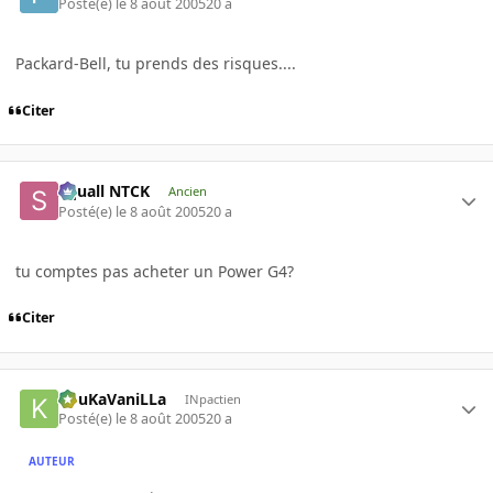
Posté(e)
le 8 août 2005
20 a
Packard-Bell, tu prends des risques....
Citer
Squall NTCK
Ancien
Posté(e)
le 8 août 2005
20 a
tu comptes pas acheter un Power G4?
Citer
KouKaVaniLLa
INpactien
Posté(e)
le 8 août 2005
20 a
AUTEUR