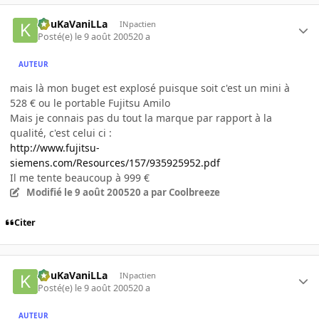
KouKaVaniLLa
INpactien
Posté(e)
le 9 août 2005
20 a
AUTEUR
mais là mon buget est explosé puisque soit c'est un mini à
528 € ou le portable Fujitsu Amilo
Mais je connais pas du tout la marque par rapport à la
qualité, c'est celui ci :
http://www.fujitsu-
siemens.com/Resources/157/935925952.pdf
Il me tente beaucoup à 999 €
Modifié
le 9 août 2005
20 a
par Coolbreeze
Citer
KouKaVaniLLa
INpactien
Posté(e)
le 9 août 2005
20 a
AUTEUR