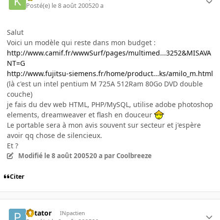
Posté(e)
le 8 août 2005
20 a
Salut
Voici un modèle qui reste dans mon budget :
http://www.camif.fr/wwwSurf/pages/multimed...3252&MISAVA
NT=G
http://www.fujitsu-siemens.fr/home/product...ks/amilo_m.html
(là c'est un intel pentium M 725A 512Ram 80Go DVD double
couche)
je fais du dev web HTML, PHP/MySQL, utilise adobe photoshop
elements, dreamweaver et flash en douceur
Le portable sera à mon avis souvent sur secteur et j'espère
avoir qq chose de silencieux.
Et ?
Modifié
le 8 août 2005
20 a
par Coolbreeze
Citer
Patator
INpactien