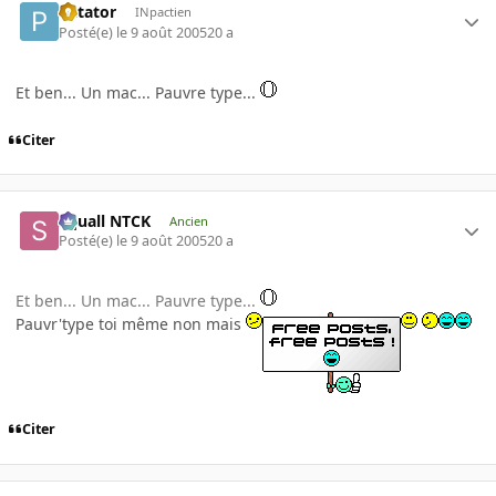
Patator
INpactien
Posté(e)
le 9 août 2005
20 a
Et ben... Un mac... Pauvre type...
Citer
Squall NTCK
Ancien
Posté(e)
le 9 août 2005
20 a
Et ben... Un mac... Pauvre type...
Pauvr'type toi même non mais
Citer