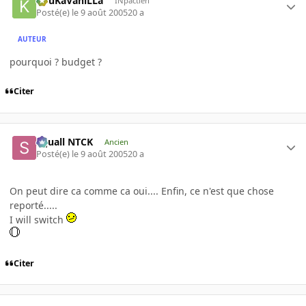
KouKaVaniLLa
INpactien
Posté(e)
le 9 août 2005
20 a
AUTEUR
pourquoi ? budget ?
Citer
Squall NTCK
Ancien
Posté(e)
le 9 août 2005
20 a
On peut dire ca comme ca oui.... Enfin, ce n'est que chose
reporté.....
I will switch
Citer