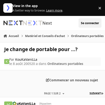
Aller au contenu
View in the app
×
Di
A better way to browse.
Learn more
.
Next
Se connecter
Accueil
Matériel et Conseils d'achat
Ordinateurs portables
Je change de portable pour ...?
Par
KouKaVaniLLa
le 8 août 2005
20 a
dans
Ordinateurs portables
Commencer un nouveau sujet
PAGE 1 SUR 2
SUIVANT
KouKaVaniLLa
INpactien