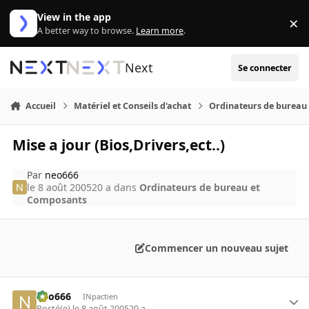
Aller au contenu
View in the app
×
Di
A better way to browse.
Learn more
.
Next
Se connecter
Accueil
Matériel et Conseils d'achat
Ordinateurs de bureau
Mise a jour (Bios,Drivers,ect..)
Par
neo666
le 8 août 2005
20 a
dans
Ordinateurs de bureau et
Composants
Commencer un nouveau sujet
neo666
INpactien
Posté(e)
le 8 août 2005
20 a