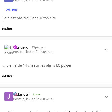
Posté(e)
le 8 août 2005
20 a
AUTEUR
je n est pas trouver sur ton site
Citer
cignus-x
INpactien
Posté(e)
le 8 août 2005
20 a
Il y en a de 14 cm sur les alims LC power
Citer
jackinow
Ancien
Posté(e)
le 8 août 2005
20 a