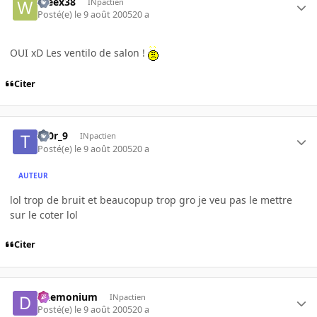
Weex38
INpactien
Posté(e)
le 9 août 2005
20 a
OUI xD Les ventilo de salon !
Citer
th0r_9
INpactien
Posté(e)
le 9 août 2005
20 a
AUTEUR
lol trop de bruit et beaucopup trop gro je veu pas le mettre
sur le coter lol
Citer
Daemonium
INpactien
Posté(e)
le 9 août 2005
20 a