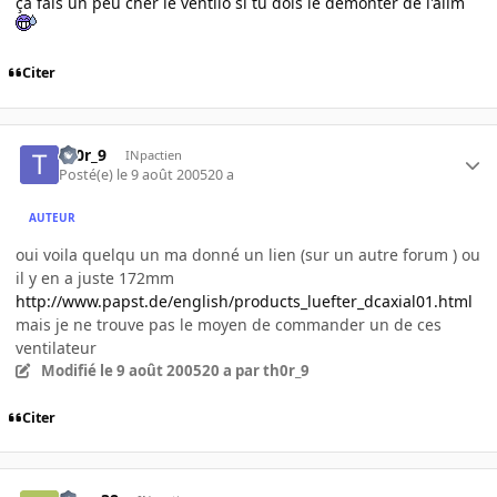
ça fais un peu cher le ventilo si tu dois le démonter de l'alim
Citer
th0r_9
INpactien
Posté(e)
le 9 août 2005
20 a
AUTEUR
oui voila quelqu un ma donné un lien (sur un autre forum ) ou
il y en a juste 172mm
http://www.papst.de/english/products_luefter_dcaxial01.html
mais je ne trouve pas le moyen de commander un de ces
ventilateur
Modifié
le 9 août 2005
20 a
par th0r_9
Citer