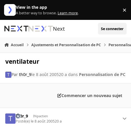
Aller au contenu
View in the app
×
Di
A better way to browse.
Learn more
.
Next
Se connecter
Accueil
Ajustements et Personnalisation de PC
Personnalis
ventilateur
Par
th0r_9
le 8 août 2005
20 a
dans
Personnalisation de PC
Commencer un nouveau sujet
th0r_9
INpactien
Posté(e)
le 8 août 2005
20 a