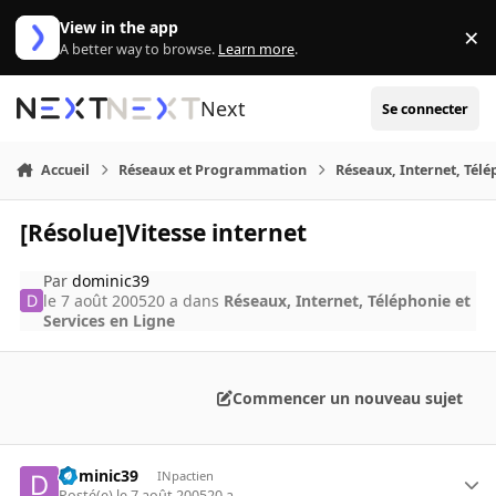
Aller au contenu
View in the app
×
Di
A better way to browse.
Learn more
.
Next
Se connecter
Accueil
Réseaux et Programmation
Réseaux, Internet, Télé
[Résolue]Vitesse internet
Par
dominic39
le 7 août 2005
20 a
dans
Réseaux, Internet, Téléphonie et
Services en Ligne
Commencer un nouveau sujet
dominic39
INpactien
Posté(e)
le 7 août 2005
20 a