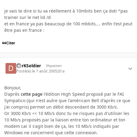
je vais te dire si tu va réellement à 10mbits ben ça doti ^pas
trainer sur le net lol /d
et en france ya pas beaucoup de 100 mbbits.... enfin t'est peut
être pas en france :
Citer
DarKSoldier
INpactien
Posté(e)
le 7 août 2005
20 a
Bonjour,
D'après
cette page
l'édition High Speed proposé par le FAI
Sympatico (qui n'est autre que l'américain Bell d'après ce que
j'ai compris) permet un débit descendant de 3000 Kb/s.
Or 3000 Kb/s << 10 Mb/s donc tu ne risques pas d'utiliser les
10 Mb/s proposés par la liaison entre ton ordinateur et ton
modem car il s'agit bien de ça, les 10 Mb/s indiqués par
Windows ne concernent que cette connexion.