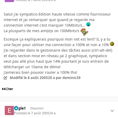
Salut j'ai sympatico édition haute vitesse comme fournisseur
internet et jai remarquer que quand je regarde ma
connection internet c'est marquer 10Mbits/s...
La plusparts de mes ami(e)s on 100Mbits/s
Esceque ça expliquerais pourquoi mon net est lent? IL y a tu
une façon pour utiliser ma connection a 100% et non a 10%
J'ai regarder dans le gestionaire des tâches aussi (ctrl-alt-del)
et dans section mise en réseau jai 2 graphique, sympatico
veut pas allé plus haut que 14% pourtant je suis entrein de
télécharger un 10aine de démo!
J'aimerais bien pouvoir rouler a 100% thx!
Modifié
le 8 août 2005
20 a
par dominic39
Citer
Eagle1
INpactien
Posté(e)
le 7 août 2005
20 a