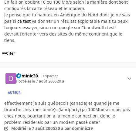
En fait on obtient 10 ou 100 Mb/s selon la manière dont sont
configurés la carte réseau et le modem.
Je pense que tu habites en Amérique du Nord donc je ne sais
pas si
ce test
va donner un résultat exploitable mais tu peux
toujours essayer, sinon un google sur "bandwidth test"
devrait t'orienter vers des sites du même continent que le
tiens.
Citer
dominic39
INpactien
Posté(e)
le 7 août 2005
20 a
AUTEUR
effectivement je suis québecois (canada) et quand je me
branche chez mes ami(e)s (landparty) jai 100Mbits/s mais pas
chez nous, pourtant on a la meme connection, donc le
problem résiderais par un modem passé date?
Modifié
le 7 août 2005
20 a
par dominic39