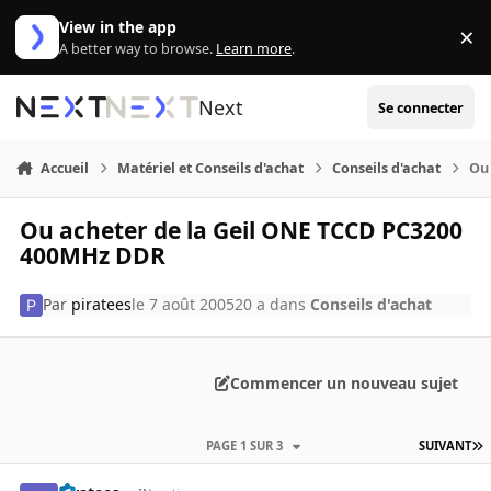
Aller au contenu
View in the app
×
Di
A better way to browse.
Learn more
.
Next
Se connecter
Accueil
Matériel et Conseils d'achat
Conseils d'achat
Ou
Ou acheter de la Geil ONE TCCD PC3200
400MHz DDR
Par
piratees
le 7 août 2005
20 a
dans
Conseils d'achat
Commencer un nouveau sujet
PAGE 1 SUR 3
SUIVANT