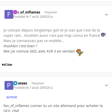
fan_of_inflames
INpactien
Posté(e)
le 7 août 2005
20 a
Je connais depuis longtemps geil et je sias que c'est de la
super ram , mushkin aussi c'est pas trop connu en france
.
Mais je connaissais pas ce modèle...
mushkin c'est bien ?
Moi j'ai connue GEIL avec KzR il en vendait
Citer
piratees
INpactien
Posté(e)
le 7 août 2005
20 a
AUTEUR
fan_of_inflames conner tu un site allemand pour acheter la
GEIL ONE