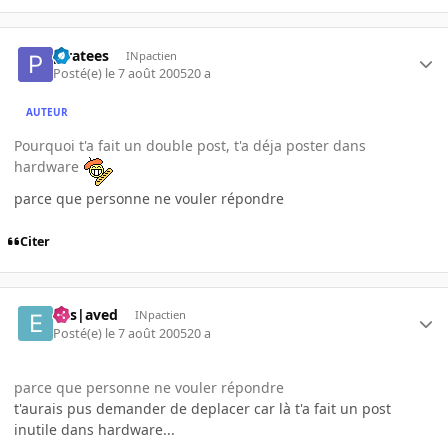
piratees
INpactien
Posté(e)
le 7 août 2005
20 a
AUTEUR
Pourquoi t'a fait un double post, t'a déja poster dans
hardware
parce que personne ne vouler répondre
Citer
Ens|aved
INpactien
Posté(e)
le 7 août 2005
20 a
parce que personne ne vouler répondre
t'aurais pus demander de deplacer car là t'a fait un post
inutile dans hardware...