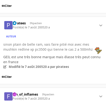
Citer
piratees
INpactien
Posté(e)
le 7 août 2005
20 a
AUTEUR
sinon ptain de belle ram, vais faire pitié moi avec mes
mushkin redline xp pc3500 qui tienne le cas 2 a 500mhz
GEIL est une très bonne marque mais élasse très peut connu
en france
Modifié
le 7 août 2005
20 a
par piratees
Citer
fan_of_inflames
INpactien
Posté(e)
le 7 août 2005
20 a