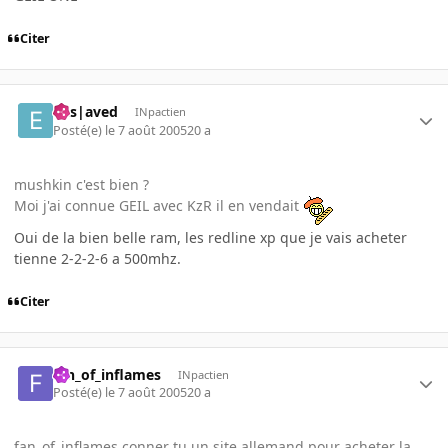
Citer
Ens|aved
INpactien
Posté(e)
le 7 août 2005
20 a
mushkin c'est bien ?
Moi j'ai connue GEIL avec KzR il en vendait
Oui de la bien belle ram, les redline xp que je vais acheter
tienne 2-2-2-6 a 500mhz.
Citer
fan_of_inflames
INpactien
Posté(e)
le 7 août 2005
20 a
fan_of_inflames conner tu un site allemand pour acheter la