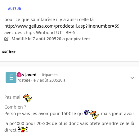
AUTEUR
pour ce que sa intairèse il y a aussi celle là
http://www.geilusa.com/proddetail.asp?linenumber=69
avec des chips Winbond UTT BH-5
Modifié
le 7 août 2005
20 a
par piratees
Citer
Ens|aved
INpactien
Posté(e)
le 7 août 2005
20 a
Pas mal
Combien ?
Perso je vais les avoir pour 150€ le go
mais jpeut avoir
la pc4000 pour 20-30€ de plus donc vais ptete prendre celle là
direct