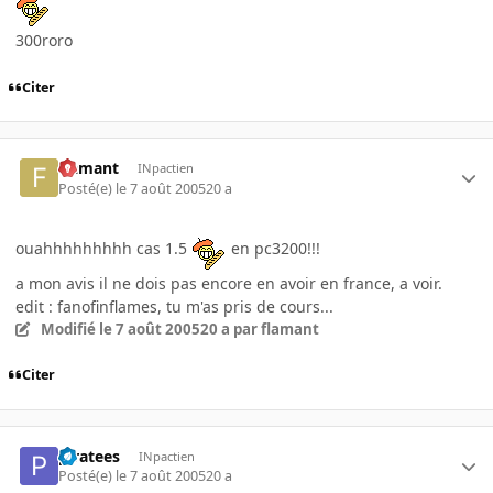
300roro
Citer
flamant
INpactien
Posté(e)
le 7 août 2005
20 a
ouahhhhhhhhh cas 1.5
en pc3200!!!
a mon avis il ne dois pas encore en avoir en france, a voir.
edit : fanofinflames, tu m'as pris de cours...
Modifié
le 7 août 2005
20 a
par flamant
Citer
piratees
INpactien
Posté(e)
le 7 août 2005
20 a