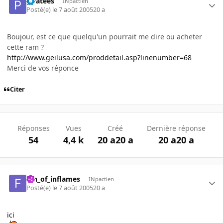
piratees
INpactien
Posté(e)
le 7 août 2005
20 a
Boujour, est ce que quelqu'un pourrait me dire ou acheter
cette ram ?
http://www.geilusa.com/proddetail.asp?linenumber=68
Merci de vos réponce
Citer
Réponses
Vues
Créé
Dernière réponse
54
4,4 k
20 a
20 a
20 a
20 a
fan_of_inflames
INpactien
Posté(e)
le 7 août 2005
20 a
ici