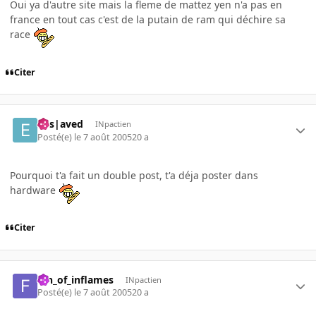
Oui ya d'autre site mais la fleme de mattez yen n'a pas en
france en tout cas c'est de la putain de ram qui déchire sa
race
Citer
Ens|aved
INpactien
Posté(e)
le 7 août 2005
20 a
Pourquoi t'a fait un double post, t'a déja poster dans
hardware
Citer
fan_of_inflames
INpactien
Posté(e)
le 7 août 2005
20 a