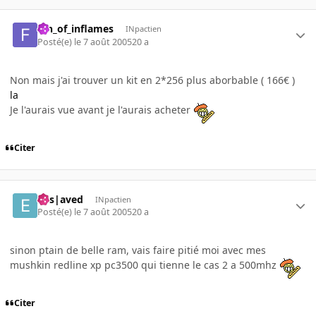
fan_of_inflames
INpactien
Posté(e)
le 7 août 2005
20 a
Non mais j'ai trouver un kit en 2*256 plus aborbable ( 166€ )
la
Je l'aurais vue avant je l'aurais acheter
Citer
Ens|aved
INpactien
Posté(e)
le 7 août 2005
20 a
sinon ptain de belle ram, vais faire pitié moi avec mes
mushkin redline xp pc3500 qui tienne le cas 2 a 500mhz
Citer