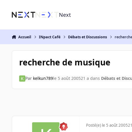
Aller au contenu
Next
Accueil
INpact Café
Débats et Discussions
recherch
recherche de musique
Par
kelkun789
le 5 août 2005
21 a
dans
Débats et Disc
Posté(e)
le 5 août 2005
21