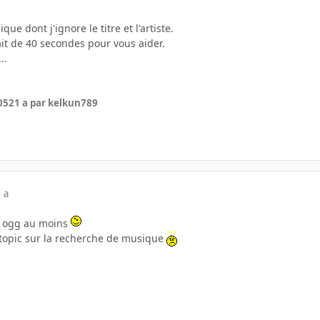
ue dont j'ignore le titre et l'artiste.
rait de 40 secondes pour vous aider.
..
05
21 a
par kelkun789
 a
n ogg au moins
un topic sur la recherche de musique