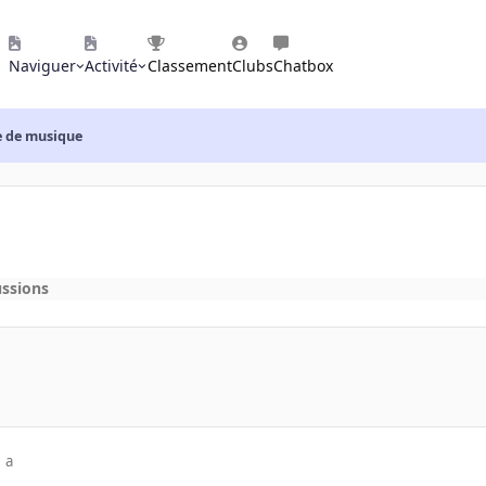
Naviguer
Activité
Classement
Clubs
Chatbox
e de musique
ussions
 a