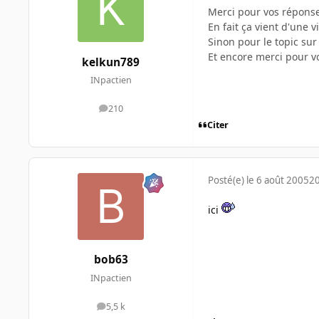
Merci pour vos réponse
En fait ça vient d'une 
Sinon pour le topic sur
Et encore merci pour v
kelkun789
INpactien
210
messages
Citer
Posté(e)
le 6 août 2005
20
ici
bob63
INpactien
5,5 k
messages