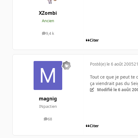
XZombi
Ancien
9,4 k
messages
Citer
Posté(e)
le 6 août 2005
21
Tout ce que je peut te 
ça viendrait pas du Se
Modifié
le 6 août 20
magnig
INpactien
68
messages
Citer