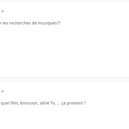
 a
ur les recherches de musiques??
 a
quel film, émission, série Tv, ... ça provient ?