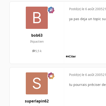
Posté(e)
le 6 août 2005
21
ya pas deja un topic s
bob63
INpactien
5,5 k
messages
Citer
Posté(e)
le 6 août 2005
21
tu pourrais préciser de 
superlapin62