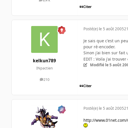
9,4 k
messages
Citer
Posté(e)
le 5 août 2005
21
Je sais que c'est un p
pour ré-encoder.
Sinon j'ai bien sur fait
EDIT : Voila j'ai trouve
kelkun789
Modifié
le 5 août 20
INpactien
210
messages
Citer
Posté(e)
le 5 août 2005
21
http://www.01net.com/