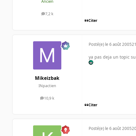
Ancien
7,2 k
messages
Citer
Posté(e)
le 6 août 2005
21
ya pas deja un topic s
Mikeizbak
INpactien
10,9 k
messages
Citer
Posté(e)
le 6 août 2005
20