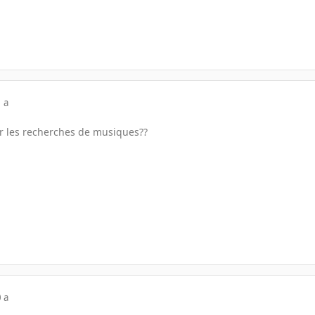
 a
ur les recherches de musiques??
 a