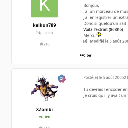
Bonjour,
j'ai un morceau de musiq
J'ai enregistrer un ext
Donc si quelqu'un sait .
kelkun789
Voila l'extrait (868Ko)
INpactien
Merci.
Modifié
le 5 août 20
210
messages
Citer
Posté(e)
le 5 août 2005
21
Tu devrais l'encoder e
Je crois qu'il y avait 
XZombi
Ancien