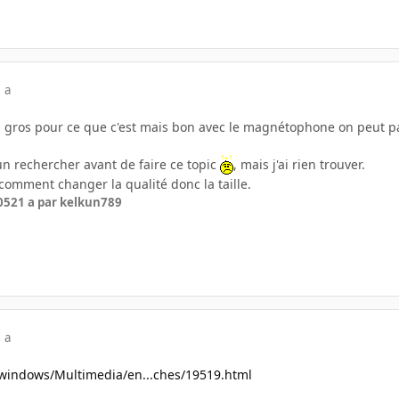
 a
eu gros pour ce que c'est mais bon avec le magnétophone on peut 
 un rechercher avant de faire ce topic
, mais j'ai rien trouver.
r comment changer la qualité donc la taille.
05
21 a
par kelkun789
 a
windows/Multimedia/en...ches/19519.html