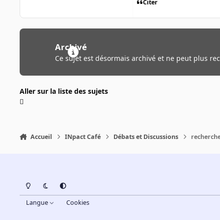
Citer
Archivé
Ce sujet est désormais archivé et ne peut plus re
Aller sur la liste des sujets
Accueil
INpact Café
Débats et Discussions
recherch
Light Mode
Dark Mode
System Preference
Langue
Cookies