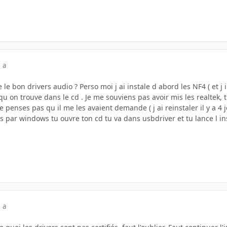
 a
e le bon drivers audio ? Perso moi j ai instale d abord les NF4 ( et 
qu on trouve dans le cd . Je me souviens pas avoir mis les realtek,
e penses pas qu il me les avaient demande ( j ai reinstaler il y a 4 
 par windows tu ouvre ton cd tu va dans usbdriver et tu lance l insta
 a