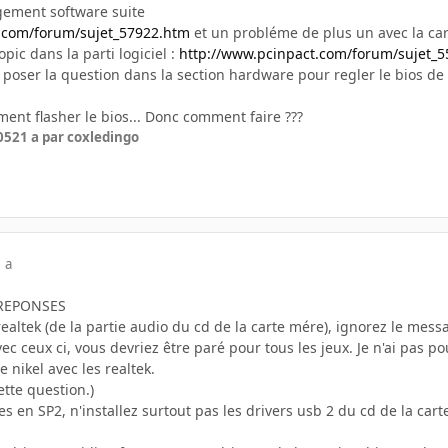
gement software suite
.com/forum/sujet_57922.htm
et un probléme de plus un avec la cart
opic dans la parti logiciel :
http://www.pcinpact.com/forum/sujet_
 poser la question dans la section hardware pour regler le bios d
ment flasher le bios... Donc comment faire ???
05
21 a
par coxledingo
 a
 REPONSES
s realtek (de la partie audio du cd de la carte mére), ignorez le me
vec ceux ci, vous devriez être paré pour tous les jeux. Je n'ai pas po
 nikel avec les realtek.
ette question.)
tes en SP2, n'installez surtout pas les drivers usb 2 du cd de la car