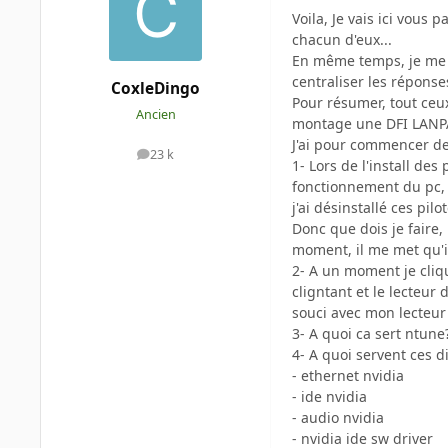
Voila, Je vais ici vous
chacun d'eux...
En même temps, je me s
centraliser les réponse
CoxleDingo
Pour résumer, tout ceux
Ancien
montage une DFI LANP
J'ai pour commencer des
23 k
messages
1- Lors de l'install des
fonctionnement du pc, 
j'ai désinstallé ces pilot
Donc que dois je faire, 
moment, il me met qu'il 
2- A un moment je cliqu
cligntant et le lecteur 
souci avec mon lecteur
3- A quoi ca sert ntune
4- A quoi servent ces di
- ethernet nvidia
- ide nvidia
- audio nvidia
- nvidia ide sw driver