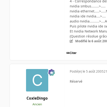
4 - Correspondance des 
nvidia smbus........>.....
nvidia ethernet.....>...
nvidia ide nvidia....>....
audio nvidia..........>.
Puis pilote nvidia ide sw 
Et nvidia Network Manag
(Question résolue grâce
Modifié
le 6 août 20
Citer
Posté(e)
le 5 août 2005
21
Réservé
CoxleDingo
Ancien