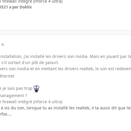
 firewall intégré (nforce 4 ultra)
05
21 a
par Doklix
 a
stallation, j'ai installé les drivers son nvidia. Mais en jouant par l
'il sortait d'un pôt de yaourt.
ivers son nvidia et en mettant les drivers realtek, le son est redev
ethernet
 je sais pas trop
 management ?
 firewall intégré (nforce 4 ultra)
 à vis du son, lorsque tu as installé les realtek, il ta aussi dit que 
fos....