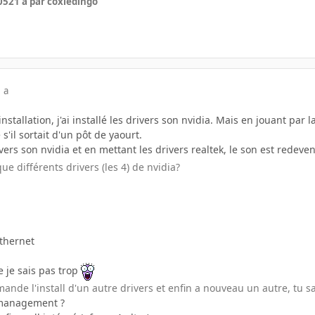
05
21 a
par coxledingo
 a
stallation, j'ai installé les drivers son nvidia. Mais en jouant par l
'il sortait d'un pôt de yaourt.
ivers son nvidia et en mettant les drivers realtek, le son est redev
ue différents drivers (les 4) de nvidia?
ethernet
 je sais pas trop
ande l'install d'un autre drivers et enfin a nouveau un autre, tu sai
 management ?