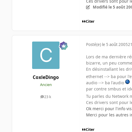
Ces drivers sont pour le
Modifié
le 5 août 20
Citer
Posté(e)
le 5 août 2005
21
Lors de ma dernière réin
bizarre, un peu comme s
En désinstallant les dr
ethernet --> ba pour l'
CoxleDingo
audio --> ba l'audio
Ancien
par contre smbus et ide
Tu parles du Network
23 k
messages
Ces drivers sont pour le
Ok merci pour l'info vis
Merci pour les autres in
Citer