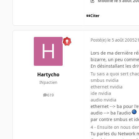
Modifié
le 5 août 20
Citer
Posté(e)
le 5 août 2005
21
Lors de ma dernière réin
bizarre, un peu comme s
En désinstallant les dr
Tu sais a quoi sert chaq
Hartycho
smbus nvidia
INpactien
ethernet nvidia
ide nvidia
619
messages
audio nvidia
ethernet --> ba pour l'
audio --> ba l'audio
par contre smbus et ide
4 - Ensuite on nous dem
Tu parles du Network