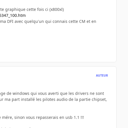
e graphique cette fois ci (x800xl)
55347_100.htm
e ma DFI avec quelqu'un qui connais cette CM et en
AUTEUR
ssage de windows qui vous averti que les drivers ne sont
ur ma part installé les pilotes audio de la partie chipset,
te mére, sinon vous repasserais en usb 1.1 !!!