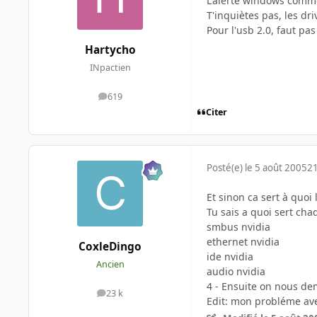
L'alerte windows comme q
T'inquiètes pas, les dr
Pour l'usb 2.0, faut pa
Hartycho
INpactien
619
messages
Citer
Posté(e)
le 5 août 2005
21
Et sinon ca sert à quoi 
Tu sais a quoi sert chaq
smbus nvidia
ethernet nvidia
CoxleDingo
ide nvidia
Ancien
audio nvidia
4 - Ensuite on nous dem
23 k
messages
Edit: mon probléme avec