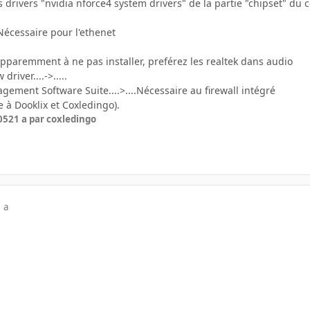
drivers "nvidia nforce4 system drivers" de la partie "chipset" du c
..Nécessaire pour l'ethenet
...Apparemment à ne pas installer, preférez les realtek dans audio
driver....->.....
ement Software Suite....>....Nécessaire au firewall intégré
 à Dooklix et Coxledingo).
05
21 a
par coxledingo
 a