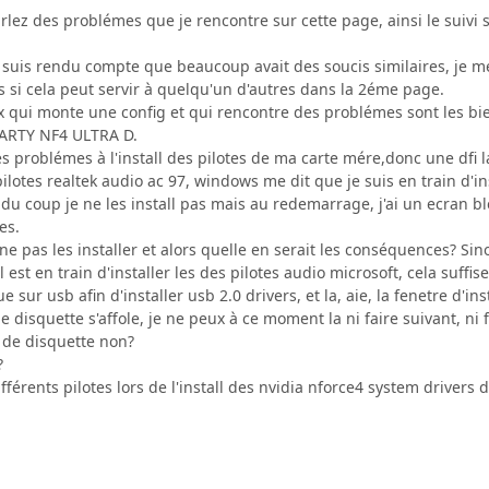
 parlez des problémes que je rencontre sur cette page, ainsi le sui
uis rendu compte que beaucoup avait des soucis similaires, je me
s si cela peut servir à quelqu'un d'autres dans la 2éme page.
 qui monte une config et qui rencontre des problémes sont les bien
ARTY NF4 ULTRA D.
 problémes à l'install des pilotes de ma carte mére,donc une dfi la
 pilotes realtek audio ac 97, windows me dit que je suis en train d'in
du coup je ne les install pas mais au redemarrage, j'ai un ecran b
es.
ne pas les installer et alors quelle en serait les conséquences? Sino
est en train d'installer les des pilotes audio microsoft, cela suffise
e sur usb afin d'installer usb 2.0 drivers, et la, aie, la fenetre d'
de disquette s'affole, je ne peux à ce moment la ni faire suivant, ni
 de disquette non?
?
fférents pilotes lors de l'install des nvidia nforce4 system drivers 