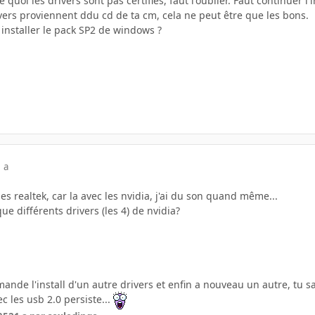
uoi les drivers sont pas certifiés, faut l'oublier. Faut continuer l'i
ivers proviennent ddu cd de ta cm, cela ne peut être que les bons.
s installer le pack SP2 de windows ?
 a
les realtek, car la avec les nvidia, j'ai du son quand même...
ue différents drivers (les 4) de nvidia?
ande l'install d'un autre drivers et enfin a nouveau un autre, tu sai
 les usb 2.0 persiste...