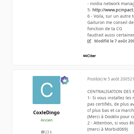
- nvidia network mana
5-
http://www.pcinpact
6 - Voila, sur un autre t
Gailuron me conseil de
fonction de ta CG
faudrait aussi certaine
Modifié
le 7 août 20
Citer
Posté(e)
le 5 août 2005
21
CENTRALISATION DES
1- Si vous installez le
pas certifiés, de plus a
cf plus bas et ca marche
CoxleDingo
(Merci à Dooklix pour c
Ancien
2 - Attention, si vous ê
(merci à Morbid069)
23 k
messages