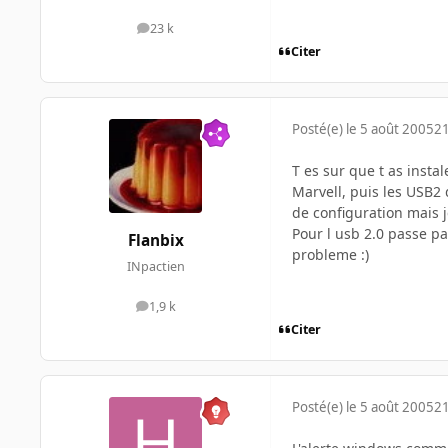
23 k
messages
Citer
Posté(e)
le 5 août 2005
21
T es sur que t as instal
Marvell, puis les USB2 
de configuration mais j
Pour l usb 2.0 passe pas
Flanbix
probleme :)
INpactien
1,9 k
messages
Citer
Posté(e)
le 5 août 2005
21