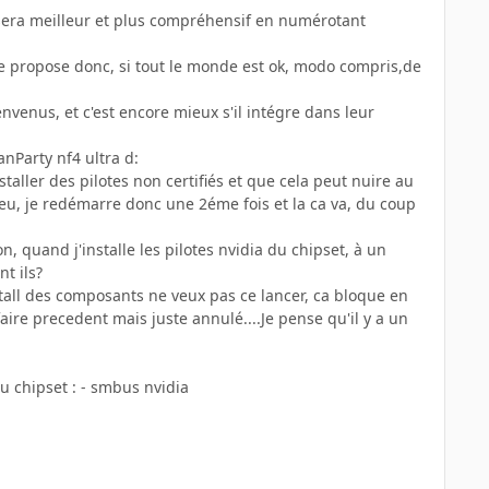
vi sera meilleur et plus compréhensif en numérotant
 propose donc, si tout le monde est ok, modo compris,de
venus, et c'est encore mieux s'il intégre dans leur
nParty nf4 ultra d:
staller des pilotes non certifiés et que cela peut nuire au
leu, je redémarre donc une 2éme fois et la ca va, du coup
n, quand j'installe les pilotes nvidia du chipset, à un
nt ils?
install des composants ne veux pas ce lancer, ca bloque en
 faire precedent mais juste annulé....Je pense qu'il y a un
du chipset : - smbus nvidia