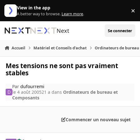
Aller au contenu
View in the app
×
Di
A better way to browse.
Learn more
.
Next
Se connecter
Accueil
Matériel et Conseils d'achat
Ordinateurs de bureau
Mes tensions ne sont pas vraiment
stables
Par
dufourremi
le 4 août 2005
21 a
dans
Ordinateurs de bureau et
Composants
Commencer un nouveau sujet