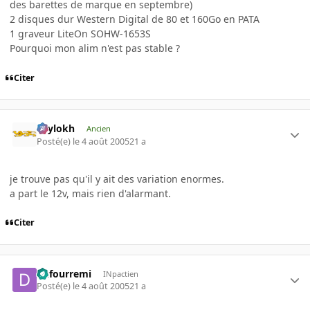
des barettes de marque en septembre)
2 disques dur Western Digital de 80 et 160Go en PATA
1 graveur LiteOn SOHW-1653S
Pourquoi mon alim n'est pas stable ?
Citer
Psylokh
Ancien
Posté(e)
le 4 août 2005
21 a
je trouve pas qu'il y ait des variation enormes.
a part le 12v, mais rien d'alarmant.
Citer
dufourremi
INpactien
Posté(e)
le 4 août 2005
21 a