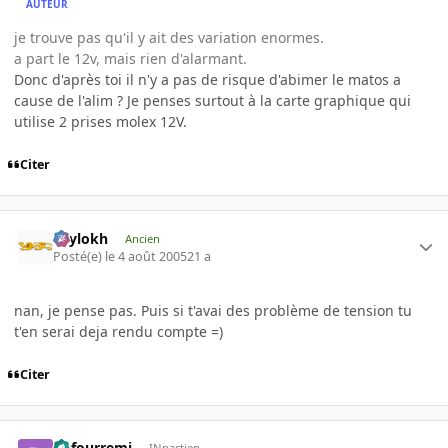
AUTEUR
je trouve pas qu'il y ait des variation enormes.
a part le 12v, mais rien d'alarmant.
Donc d'après toi il n'y a pas de risque d'abimer le matos a
cause de l'alim ? Je penses surtout à la carte graphique qui
utilise 2 prises molex 12V.
Citer
Psylokh
Ancien
Posté(e)
le 4 août 2005
21 a
nan, je pense pas. Puis si t'avai des problème de tension tu
t'en serai deja rendu compte =)
Citer
dufourremi
INpactien