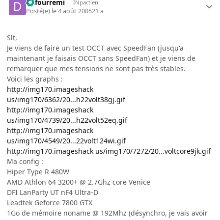
dufourremi
INpactien
Posté(e)
le 4 août 2005
21 a
Slt,
Je viens de faire un test OCCT avec SpeedFan (jusqu'a
maintenant je faisais OCCT sans SpeedFan) et je viens de
remarquer que mes tensions ne sont pas très stables.
Voici les graphs :
http://img170.imageshack
us/img170/6362/20...h22volt38gj.gif
http://img170.imageshack
us/img170/4739/20...h22volt52eq.gif
http://img170.imageshack
us/img170/4549/20...22volt124wi.gif
http://img170.imageshack us/img170/7272/20...voltcore9jk.gif
Ma config :
Hiper Type R 480W
AMD Athlon 64 3200+ @ 2.7Ghz core Venice
DFI LanParty UT nF4 Ultra-D
Leadtek Geforce 7800 GTX
1Go de mémoire noname @ 192Mhz (désynchro, je vais avoir