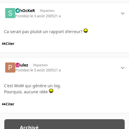
SchOcKeR
INpactien
Posté(e)
le 3 août 2005
21 a
Ca serait pas plutot un rapport d'erreur?
Citer
paulez
INpactien
Posté(e)
le 3 août 2005
21 a
C'est WoW qui génère un log.
Pourquoi, aucune idée
Citer
Archivé