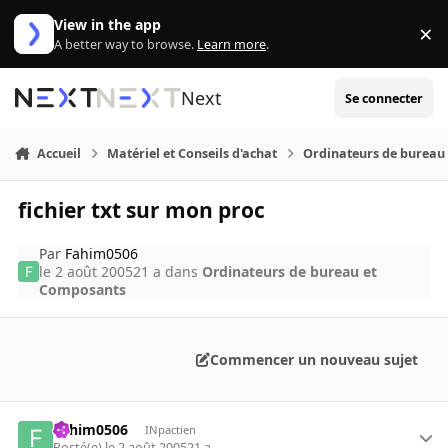
Aller au contenu
View in the app
×
Di
A better way to browse.
Learn more
.
Next
Se connecter
Accueil
Matériel et Conseils d'achat
Ordinateurs de bureau
fichier txt sur mon proc
Par
Fahim0506
le 2 août 2005
21 a
dans
Ordinateurs de bureau et
Composants
Commencer un nouveau sujet
Fahim0506
INpactien
Posté(e)
le 2 août 2005
21 a