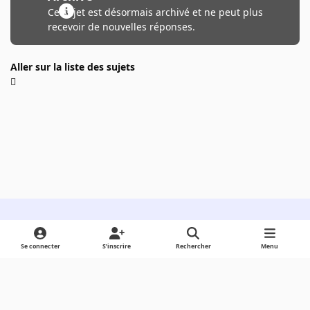
Ce sujet est désormais archivé et ne peut plus
recevoir de nouvelles réponses.
Aller sur la liste des sujets
Light Mode
Dark Mode
System Preference
Se connecter
S’inscrire
Rechercher
Menu
Langue
Cookies
Powered by
Invision Community