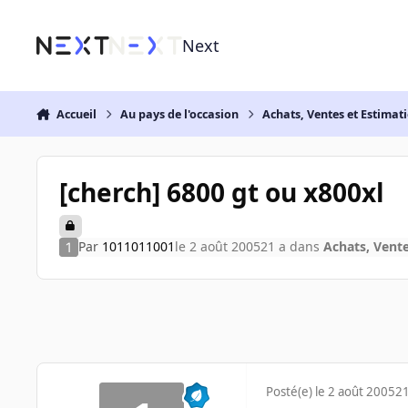
Aller au contenu
Next
Accueil
Au pays de l'occasion
Achats, Ventes et Estimat
[cherch] 6800 gt ou x800xl
Par
1011011001
le 2 août 2005
21 a
dans
Achats, Vente
Posté(e)
le 2 août 2005
21