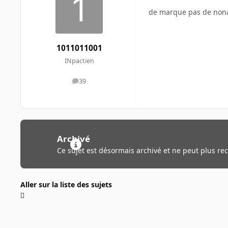
de marque pas de no
1011011001
INpactien
39
messages
Archivé
Ce sujet est désormais archivé et ne peut plus re
Aller sur la liste des sujets