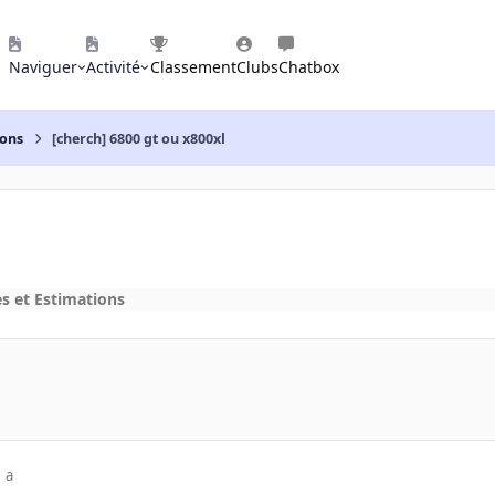
Naviguer
Activité
Classement
Clubs
Chatbox
ions
[cherch] 6800 gt ou x800xl
s et Estimations
 a