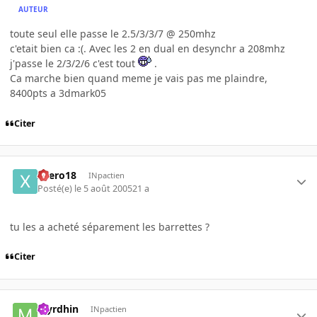
AUTEUR
toute seul elle passe le 2.5/3/3/7 @ 250mhz
c'etait bien ca :(. Avec les 2 en dual en desynchr a 208mhz
j'passe le 2/3/2/6 c'est tout
.
Ca marche bien quand meme je vais pas me plaindre,
8400pts a 3dmark05
Citer
xaero18
INpactien
Posté(e)
le 5 août 2005
21 a
tu les a acheté séparement les barrettes ?
Citer
Myrdhin
INpactien