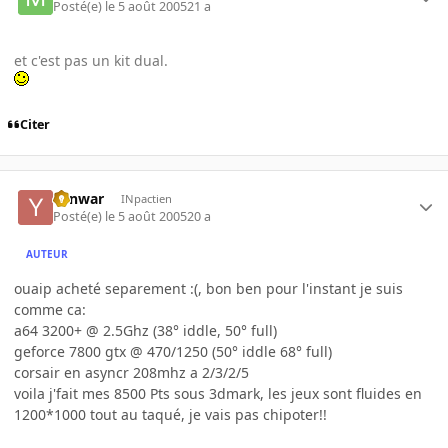
Posté(e)
le 5 août 2005
21 a
et c'est pas un kit dual.
Citer
Yanwar
INpactien
Posté(e)
le 5 août 2005
20 a
AUTEUR
ouaip acheté separement :(, bon ben pour l'instant je suis
comme ca:
a64 3200+ @ 2.5Ghz (38° iddle, 50° full)
geforce 7800 gtx @ 470/1250 (50° iddle 68° full)
corsair en asyncr 208mhz a 2/3/2/5
voila j'fait mes 8500 Pts sous 3dmark, les jeux sont fluides en
1200*1000 tout au taqué, je vais pas chipoter!!