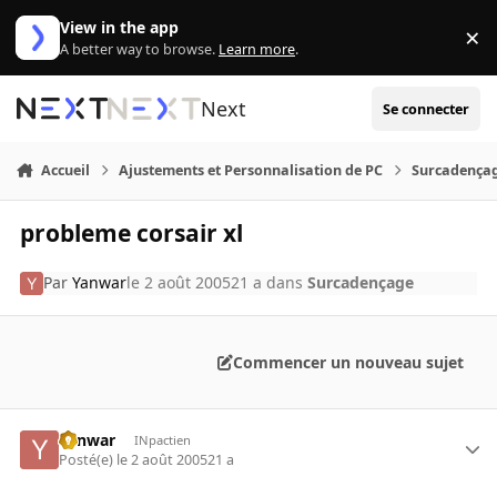
Aller au contenu
View in the app
×
Di
A better way to browse.
Learn more
.
Next
Se connecter
Accueil
Ajustements et Personnalisation de PC
Surcadença
probleme corsair xl
Par
Yanwar
le 2 août 2005
21 a
dans
Surcadençage
Commencer un nouveau sujet
Yanwar
INpactien
Posté(e)
le 2 août 2005
21 a