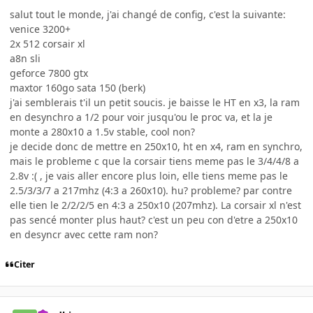
salut tout le monde, j'ai changé de config, c'est la suivante:
venice 3200+
2x 512 corsair xl
a8n sli
geforce 7800 gtx
maxtor 160go sata 150 (berk)
j'ai semblerais t'il un petit soucis. je baisse le HT en x3, la ram
en desynchro a 1/2 pour voir jusqu'ou le proc va, et la je
monte a 280x10 a 1.5v stable, cool non?
je decide donc de mettre en 250x10, ht en x4, ram en synchro,
mais le probleme c que la corsair tiens meme pas le 3/4/4/8 a
2.8v :( , je vais aller encore plus loin, elle tiens meme pas le
2.5/3/3/7 a 217mhz (4:3 a 260x10). hu? probleme? par contre
elle tien le 2/2/2/5 en 4:3 a 250x10 (207mhz). La corsair xl n'est
pas sencé monter plus haut? c'est un peu con d'etre a 250x10
en desyncr avec cette ram non?
Citer