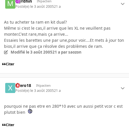
Myrdhin
INpactien
Posté(e)
le 3 août 2005
21 a
As tu acheter ta ram en kit dual?
Même si c'est le cas,il arrive que les XL ne veuillent pas
monter.C'est rare,mais ça arrive...
Essaies les barettes une par une,pour voir....Et mets à jour ton
bios,il arrive que ça résolve des problèmes de ram.
Modifié
le 3 août 2005
21 a
par saozon
Citer
xaero18
INpactien
Posté(e)
le 3 août 2005
21 a
pourquoi ne pas etre en 280*10 avec un aussi petit vcor c est
plutot bien
Citer