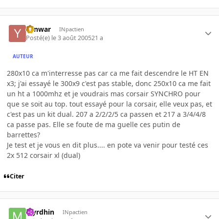
Yanwar
INpactien
Posté(e)
le 3 août 2005
21 a
AUTEUR
280x10 ca m'interresse pas car ca me fait descendre le HT EN
x3; j'ai essayé le 300x9 c'est pas stable, donc 250x10 ca me fait
un ht a 1000mhz et je voudrais mas corsair SYNCHRO pour
que se soit au top. tout essayé pour la corsair, elle veux pas, et
c'est pas un kit dual. 207 a 2/2/2/5 ca passen et 217 a 3/4/4/8
ca passe pas. Elle se foute de ma guelle ces putin de
barrettes?
Je test et je vous en dit plus.... en pote va venir pour testé ces
2x 512 corsair xl (dual)
Citer
Myrdhin
INpactien