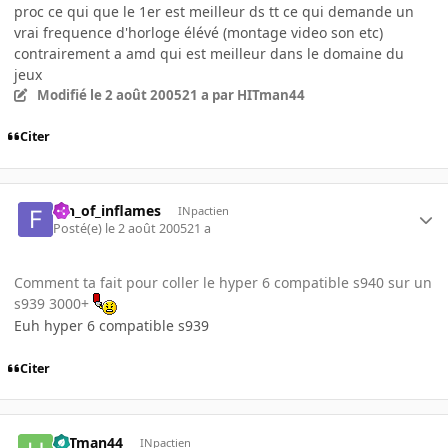
proc ce qui que le 1er est meilleur ds tt ce qui demande un
vrai frequence d'horloge élévé (montage video son etc)
contrairement a amd qui est meilleur dans le domaine du
jeux
Modifié
le 2 août 2005
21 a
par HITman44
Citer
fan_of_inflames
INpactien
Posté(e)
le 2 août 2005
21 a
Comment ta fait pour coller le hyper 6 compatible s940 sur un
s939 3000+
Euh hyper 6 compatible s939
Citer
HITman44
INpactien