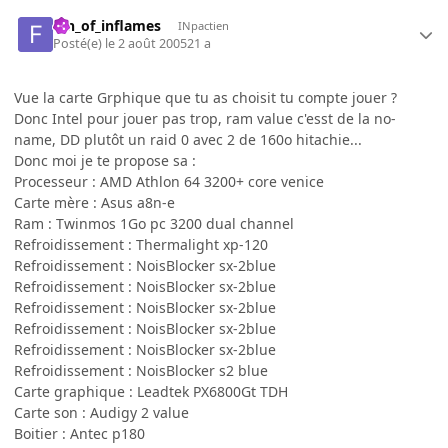
fan_of_inflames
INpactien
Posté(e)
le 2 août 2005
21 a
Vue la carte Grphique que tu as choisit tu compte jouer ?
Donc Intel pour jouer pas trop, ram value c'esst de la no-
name, DD plutôt un raid 0 avec 2 de 160o hitachie...
Donc moi je te propose sa :
Processeur : AMD Athlon 64 3200+ core venice
Carte mère : Asus a8n-e
Ram : Twinmos 1Go pc 3200 dual channel
Refroidissement : Thermalight xp-120
Refroidissement : NoisBlocker sx-2blue
Refroidissement : NoisBlocker sx-2blue
Refroidissement : NoisBlocker sx-2blue
Refroidissement : NoisBlocker sx-2blue
Refroidissement : NoisBlocker sx-2blue
Refroidissement : NoisBlocker s2 blue
Carte graphique : Leadtek PX6800Gt TDH
Carte son : Audigy 2 value
Boitier : Antec p180