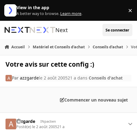
Aller au contenu
View in the app
×
Di
A better way to browse.
Learn more
.
Next
Se connecter
Accueil
Matériel et Conseils d'achat
Conseils d'achat
Vot
Votre avis sur cette config :)
Par
azzgarde
le 2 août 2005
21 a
dans
Conseils d'achat
Commencer un nouveau sujet
azzgarde
INpactien
Posté(e)
le 2 août 2005
21 a