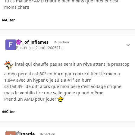
Tu es malade? AMD chauffe bien moins que intel et c'est
moins cher!!
Citer
fan_of_inflames
INpactien
Posté(e)
le 2 août 2005
21 a
intel qui chauffe pas sa serait un rêve attent le presscop
a mon père il est 80° en burn par contre il tient le mien a
1.84V avec un hyper 6 je suis a 41° en burn
sa fait 39° de diff alors que mon père c'est voltage origine
mais le ventillo tire une salle guele quand même
Prend un AMD pour jouer
Citer
azzgarde
INpactien