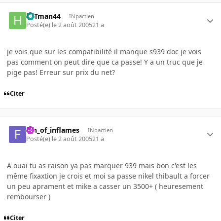
HITman44
INpactien
Posté(e)
le 2 août 2005
21 a
je vois que sur les compatibilité il manque s939 doc je vois
pas comment on peut dire que ca passe! Y a un truc que je
pige pas! Erreur sur prix du net?
Citer
fan_of_inflames
INpactien
Posté(e)
le 2 août 2005
21 a
A ouai tu as raison ya pas marquer 939 mais bon c'est les
même fixaxtion je crois et moi sa passe nikel thibault a forcer
un peu aprament et mike a casser un 3500+ ( heuresement
rembourser )
Citer