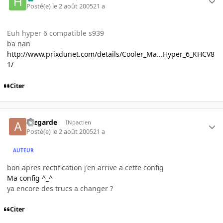
Posté(e)
le 2 août 2005
21 a
Euh hyper 6 compatible s939
ba nan
http://www.prixdunet.com/details/Cooler_Ma...Hyper_6_KHCV8
1/
Citer
azzgarde
INpactien
Posté(e)
le 2 août 2005
21 a
AUTEUR
bon apres rectification j'en arrive a cette config
Ma config ^_^
ya encore des trucs a changer ?
Citer