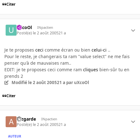
Citer
uXcoOl
INpactien
Posté(e)
le 2 août 2005
21 a
Je te proposes
ceci
comme écran ou bien
celui-ci
..
Pour le reste, je changerais ta ram "value select" ne me fais
penser qu'à de mauvaises ram..
EDIT: je te proposes ceci comme ram
cliques
bien-sûr tu en
prends 2
Modifié
le 2 août 2005
21 a
par uXcoOl
Citer
azzgarde
INpactien
Posté(e)
le 2 août 2005
21 a
AUTEUR