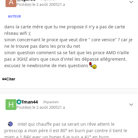
Posté(e)
le 2 août 2005
21 a
AUTEUR
dans la carte mére que tu me propose il n'y a pas de carte
réseau wifi :(
sinon concernant le proce que veut dire " core venice" ? car je
ne le trouve pas dans les prix du net
sinon question comment sa se fait que les proce AMD n'aille
pas a 3GHZ alors que ceux d'intel les dépasse allégrement.
excusez le newbissme de mes questions
Citer
HITman44
INpactien
Posté(e)
le 2 août 2005
21 a
intel qui chauffe pas sa serait un rêve attent le
presscop a mon père il est 80° en burn par contre il tient le
mien a 1.84V avec un hyper 6 je suis a 41° en burn