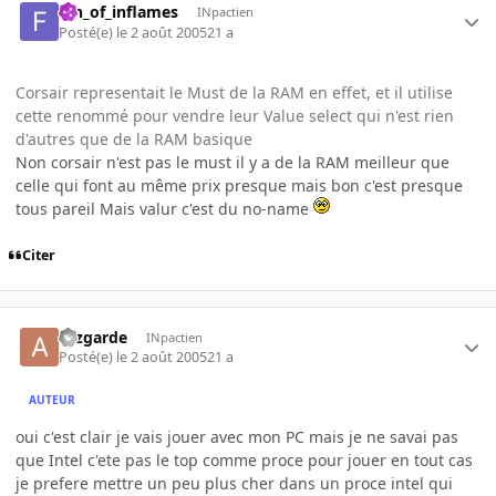
fan_of_inflames
INpactien
Posté(e)
le 2 août 2005
21 a
Corsair representait le Must de la RAM en effet, et il utilise
cette renommé pour vendre leur Value select qui n'est rien
d'autres que de la RAM basique
Non corsair n'est pas le must il y a de la RAM meilleur que
celle qui font au même prix presque mais bon c'est presque
tous pareil Mais valur c'est du no-name
Citer
azzgarde
INpactien
Posté(e)
le 2 août 2005
21 a
AUTEUR
oui c'est clair je vais jouer avec mon PC mais je ne savai pas
que Intel c'ete pas le top comme proce pour jouer en tout cas
je prefere mettre un peu plus cher dans un proce intel qui