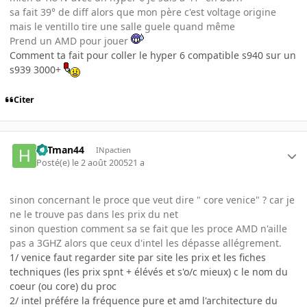
sa fait 39° de diff alors que mon père c'est voltage origine
mais le ventillo tire une salle guele quand même
Prend un AMD pour jouer
Comment ta fait pour coller le hyper 6 compatible s940 sur un
s939 3000+
Citer
HITman44
INpactien
Posté(e)
le 2 août 2005
21 a
sinon concernant le proce que veut dire " core venice" ? car je
ne le trouve pas dans les prix du net
sinon question comment sa se fait que les proce AMD n'aille
pas a 3GHZ alors que ceux d'intel les dépasse allégrement.
1/ venice faut regarder site par site les prix et les fiches
techniques (les prix spnt + élévés et s'o/c mieux) c le nom du
coeur (ou core) du proc
2/ intel préfére la fréquence pure et amd l'architecture du