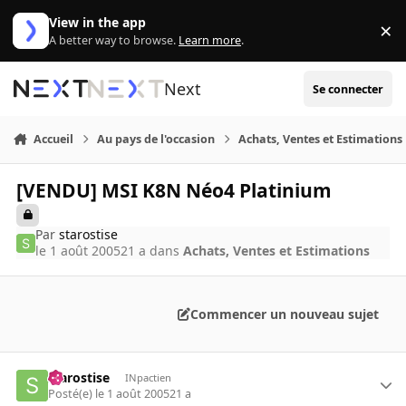
Aller au contenu
View in the app
×
Di
A better way to browse.
Learn more
.
Next
Se connecter
Accueil
Au pays de l'occasion
Achats, Ventes et Estimations
[VENDU] MSI K8N Néo4 Platinium
Par
starostise
le 1 août 2005
21 a
dans
Achats, Ventes et Estimations
Commencer un nouveau sujet
starostise
INpactien
Posté(e)
le 1 août 2005
21 a