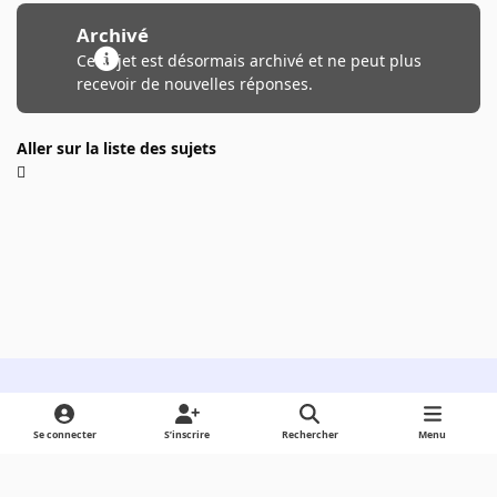
Archivé
Ce sujet est désormais archivé et ne peut plus
recevoir de nouvelles réponses.
Aller sur la liste des sujets
Light Mode
Dark Mode
System Preference
Se connecter
S’inscrire
Rechercher
Menu
Langue
Cookies
Powered by
Invision Community