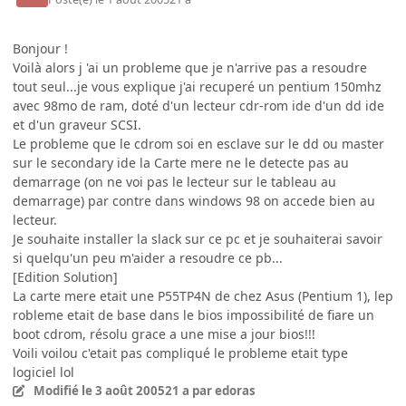
Bonjour !
Voilà alors j 'ai un probleme que je n'arrive pas a resoudre
tout seul...je vous explique j'ai recuperé un pentium 150mhz
avec 98mo de ram, doté d'un lecteur cdr-rom ide d'un dd ide
et d'un graveur SCSI.
Le probleme que le cdrom soi en esclave sur le dd ou master
sur le secondary ide la Carte mere ne le detecte pas au
demarrage (on ne voi pas le lecteur sur le tableau au
demarrage) par contre dans windows 98 on accede bien au
lecteur.
Je souhaite installer la slack sur ce pc et je souhaiterai savoir
si quelqu'un peu m'aider a resoudre ce pb...
[Edition Solution]
La carte mere etait une P55TP4N de chez Asus (Pentium 1), lep
robleme etait de base dans le bios impossibilité de fiare un
boot cdrom, résolu grace a une mise a jour bios!!!
Voili voilou c'etait pas compliqué le probleme etait type
logiciel lol
Modifié
le 3 août 2005
21 a
par edoras