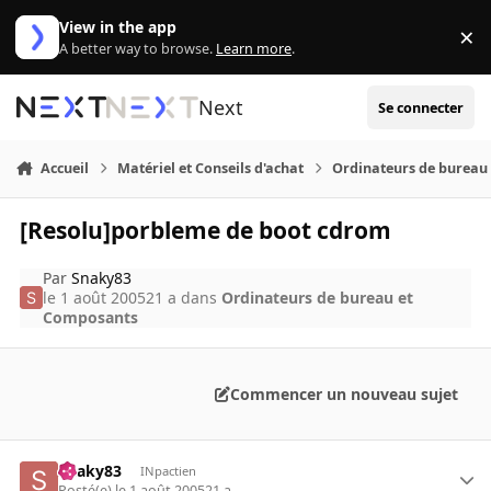
Aller au contenu
View in the app
×
Di
A better way to browse.
Learn more
.
Next
Se connecter
Accueil
Matériel et Conseils d'achat
Ordinateurs de bureau
[Resolu]porbleme de boot cdrom
Par
Snaky83
le 1 août 2005
21 a
dans
Ordinateurs de bureau et
Composants
Commencer un nouveau sujet
Snaky83
INpactien
Posté(e)
le 1 août 2005
21 a