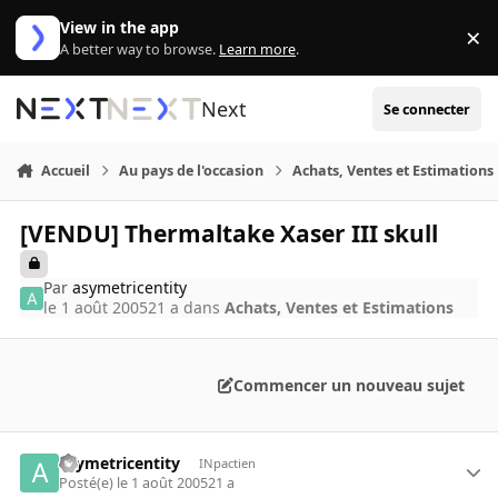
Aller au contenu
View in the app
×
Di
A better way to browse.
Learn more
.
Next
Se connecter
Accueil
Au pays de l'occasion
Achats, Ventes et Estimations
[VENDU] Thermaltake Xaser III skull
Par
asymetricentity
le 1 août 2005
21 a
dans
Achats, Ventes et Estimations
Commencer un nouveau sujet
asymetricentity
INpactien
Posté(e)
le 1 août 2005
21 a