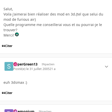
Salut,
Voila j'aimerai bien réaliser des mod en 3d.(tel que selui du
mod de furious air)
Quelle programme me conseillerai vous et ou pourrai-je le
trouver?
Merci!
Citer
SuperGreen13
INpactien
Posté(e)
le 31 juillet 2005
21 a
euh 3dsmax :)
Citer
Daemonium
INpactien