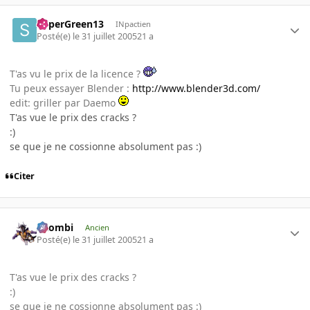
SuperGreen13
INpactien
Posté(e)
le 31 juillet 2005
21 a
T'as vu le prix de la licence ?
Tu peux essayer Blender :
http://www.blender3d.com/
edit: griller par Daemo
T'as vue le prix des cracks ?
:)
se que je ne cossionne absolument pas :)
Citer
XZombi
Ancien
Posté(e)
le 31 juillet 2005
21 a
T'as vue le prix des cracks ?
:)
se que je ne cossionne absolument pas :)