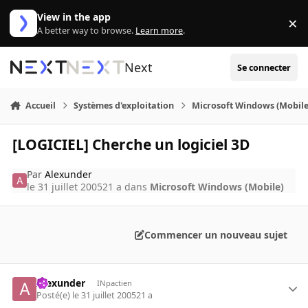
Aller au contenu
View in the app
×
Di
A better way to browse.
Learn more
.
Next
Se connecter
Accueil
Systèmes d'exploitation
Microsoft Windows (Mobile
[LOGICIEL] Cherche un logiciel 3D
Par
Alexunder
le 31 juillet 2005
21 a
dans
Microsoft Windows (Mobile)
Commencer un nouveau sujet
Alexunder
INpactien
Posté(e)
le 31 juillet 2005
21 a