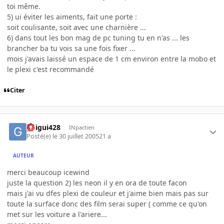
toi même.
5) ui éviter les aiments, fait une porte :
soit coulisante, soit avec une charnière ...
6) dans tout les bon mag de pc tuning tu en n'as ... les
brancher ba tu vois sa une fois fixer ...
mois j'avais laissé un espace de 1 cm environ entre la mobo et
le plexi c'est recommandé
Citer
guigui428
INpactien
Posté(e)
le 30 juillet 2005
21 a
AUTEUR
merci beaucoup icewind
juste la question 2) les neon il y en ora de toute facon
mais j'ai vu dfes plexi de couleur et j'aime bien mais pas sur
toute la surface donc des film serai super ( comme ce qu'on
met sur les voiture a l'ariere...