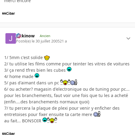
merci encore
Citer
jackinow
Ancien
Posté(e)
le 30 juillet 2005
21 a
1/ 5mm c'est solide
2/ tu utilise les films comme pour teinter les vitres de voitures
3/ ça rend tfres bien les cubes
4/ home made
5/ pas d'aimant dans un pc
6/ ou acheter? magasin d'electronique ou de tuning pour pc...
pour les branchements, faut voir une fois que tu les a acheté
(enfin....des branchements normaux quoi)
7/ tu percera la plaque de plexi pour venir y enficher des
entretoises pour fixer ensuite ta carte mere
au fait... BONSOIR
Citer