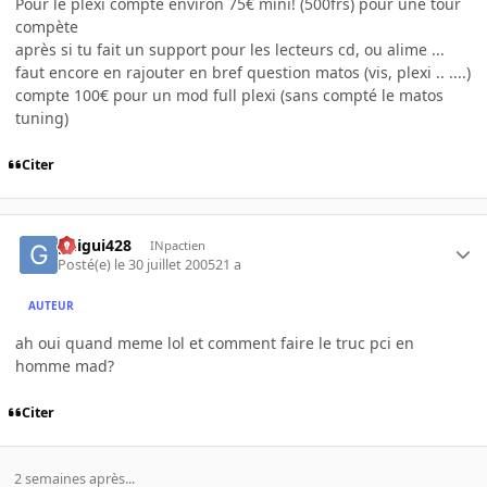
Pour le plexi compte environ 75€ mini! (500frs) pour une tour
compète
après si tu fait un support pour les lecteurs cd, ou alime ...
faut encore en rajouter en bref question matos (vis, plexi .. ....)
compte 100€ pour un mod full plexi (sans compté le matos
tuning)
Citer
guigui428
INpactien
Posté(e)
le 30 juillet 2005
21 a
AUTEUR
ah oui quand meme lol et comment faire le truc pci en
homme mad?
Citer
2 semaines après...