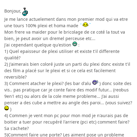
Bonjour,
Je me lance actuelement dans mon premier mod qui va etre
une tours 100% plexi et homa made
Mon frere va maider pour le bricolage de ce coté la tout va
bien, je peut avoir un dremel perceuse etc...
J'ai cependant quelque qu'estion
:
1) Quel epaisseur de plexi utiliser et existe t'il differente
qualité?
2) J'aimerais bien coloré juste un parti du plexi donc existe t'il
des film a placé sur le plexi et si ce cela est facilement
reversible?
3) Comment atacher le plexi? (les bar d'alu
) donc soite des
vis.. pas pratique car je conte faire des modif futur... (reobus
9en1 etc) ou alors de la cole meme probleme... J'ai aussi
penser a des cube a mettre au angle des paroi... (vous suivez?
)
4) Commen je vent mon pc pour mon mod je n'aurais pas de
boitier a tuer pour recupéré l'arriere (pci etc) comment faire?
Sa s'achete?
5)Comment faire une porte? Les aiment pose un probleme