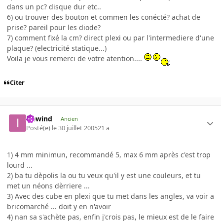
dans un pc? disque dur etc..
6) ou trouver des bouton et commen les conécté? achat de
prise? pareil pour les diode?
7) comment fixé la cm? direct plexi ou par l'intermediere d'une
plaque? (electricité statique...)
Voila je vous remerci de votre atention....
Citer
icewind
Ancien
Posté(e)
le 30 juillet 2005
21 a
1) 4 mm minimun, recommandé 5, max 6 mm après c'est trop
lourd ...
2) ba tu dèpolis la ou tu veux qu'il y est une couleurs, et tu
met un néons dèrriere ...
3) Avec des cube en plexi que tu met dans les angles, va voir a
bricomarché ... doit y en n'avoir
4) nan sa s'achète pas, enfin j'crois pas, le mieux est de le faire