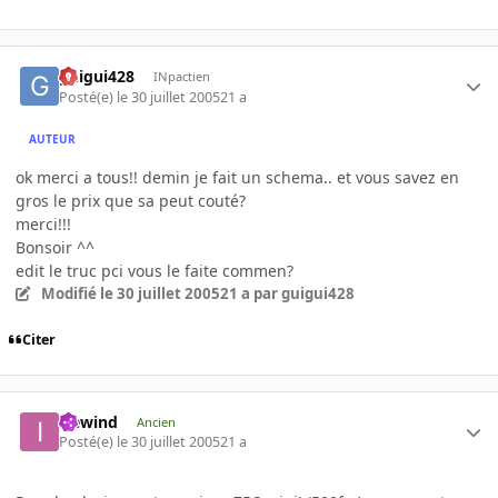
guigui428
INpactien
Posté(e)
le 30 juillet 2005
21 a
AUTEUR
ok merci a tous!! demin je fait un schema.. et vous savez en
gros le prix que sa peut couté?
merci!!!
Bonsoir ^^
edit le truc pci vous le faite commen?
Modifié
le 30 juillet 2005
21 a
par guigui428
Citer
icewind
Ancien
Posté(e)
le 30 juillet 2005
21 a