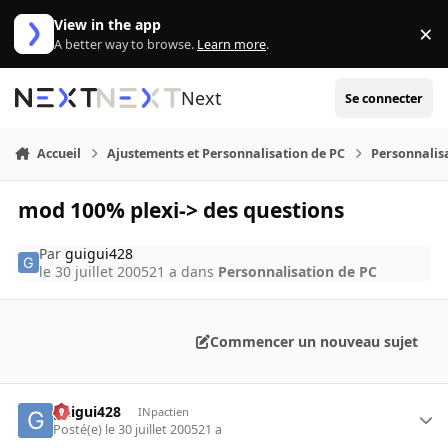
Aller au contenu
View in the app
×
Di
A better way to browse.
Learn more
.
Next
Se connecter
Accueil
Ajustements et Personnalisation de PC
Personnalis
mod 100% plexi-> des questions
Par
guigui428
le 30 juillet 2005
21 a
dans
Personnalisation de PC
Commencer un nouveau sujet
guigui428
INpactien
Posté(e)
le 30 juillet 2005
21 a