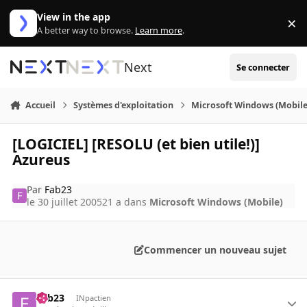
Aller au contenu
View in the app
×
Di
A better way to browse.
Learn more
.
Next
Se connecter
Accueil
Systèmes d'exploitation
Microsoft Windows (Mobile
[LOGICIEL] [RESOLU (et bien utile!)]
Azureus
Par
Fab23
le 30 juillet 2005
21 a
dans
Microsoft Windows (Mobile)
Commencer un nouveau sujet
Fab23
INpactien