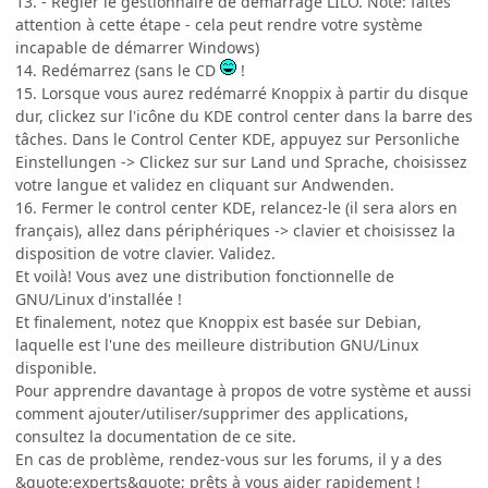
13. - Régler le gestionnaire de démarrage LILO. Note: faites
attention à cette étape - cela peut rendre votre système
incapable de démarrer Windows)
14. Redémarrez (sans le CD
!
15. Lorsque vous aurez redémarré Knoppix à partir du disque
dur, clickez sur l'icône du KDE control center dans la barre des
tâches. Dans le Control Center KDE, appuyez sur Personliche
Einstellungen -> Clickez sur sur Land und Sprache, choisissez
votre langue et validez en cliquant sur Andwenden.
16. Fermer le control center KDE, relancez-le (il sera alors en
français), allez dans périphériques -> clavier et choisissez la
disposition de votre clavier. Validez.
Et voilà! Vous avez une distribution fonctionnelle de
GNU/Linux d'installée !
Et finalement, notez que Knoppix est basée sur Debian,
laquelle est l'une des meilleure distribution GNU/Linux
disponible.
Pour apprendre davantage à propos de votre système et aussi
comment ajouter/utiliser/supprimer des applications,
consultez la documentation de ce site.
En cas de problème, rendez-vous sur les forums, il y a des
&quote;experts&quote; prêts à vous aider rapidement !