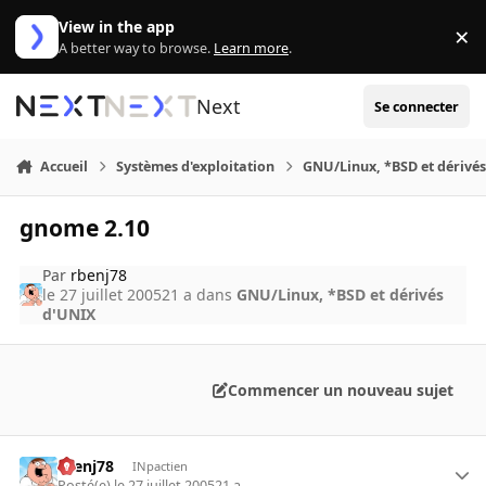
Aller au contenu
View in the app
×
Di
A better way to browse.
Learn more
.
Next
Se connecter
Accueil
Systèmes d'exploitation
GNU/Linux, *BSD et dérivé
gnome 2.10
Par
rbenj78
le 27 juillet 2005
21 a
dans
GNU/Linux, *BSD et dérivés
d'UNIX
Commencer un nouveau sujet
rbenj78
INpactien
Posté(e)
le 27 juillet 2005
21 a