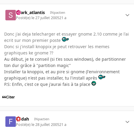
shark_atlantis
INpactien
Posté(e)
le 27 juillet 2005
21 a
Donc j'ai deja telecharger et essayer gnome 2.10 comme je l'ai
ecrit sur mon premier poste
Donc si j'install knoppix je peut retrouver les memes
graphiques ke gnome ??
Au début, je te conseil (si t'es sous windows), de partitionner
ton dur grâce à "partition magic"
Installer ta knoppix, et au pire si gnome (l'environnement
graphique) n'est pas installer, tu l'install après
P.S: Enfin, c'est ce que j'aurai fais à ta place
Citer
fledah
INpactien
Posté(e)
le 28 juillet 2005
21 a