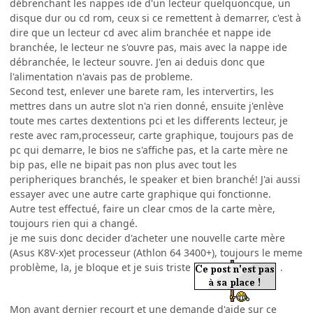
débrenchant les nappes ide d'un lecteur quelquoncque, un
disque dur ou cd rom, ceux si ce remettent à demarrer, c'est à
dire que un lecteur cd avec alim branchée et nappe ide
branchée, le lecteur ne s'ouvre pas, mais avec la nappe ide
débranchée, le lecteur souvre. J'en ai deduis donc que
l'alimentation n'avais pas de probleme.
Second test, enlever une barete ram, les intervertirs, les
mettres dans un autre slot n'a rien donné, ensuite j'enlève
toute mes cartes dextentions pci et les differents lecteur, je
reste avec ram,processeur, carte graphique, toujours pas de
pc qui demarre, le bios ne s'affiche pas, et la carte mère ne
bip pas, elle ne bipait pas non plus avec tout les
peripheriques branchés, le speaker et bien branché! J'ai aussi
essayer avec une autre carte graphique qui fonctionne.
Autre test effectué, faire un clear cmos de la carte mère,
toujours rien qui a changé.
je me suis donc decider d'acheter une nouvelle carte mère
(Asus K8V-x)et processeur (Athlon 64 3400+), toujours le meme
problème, la, je bloque et je suis triste
.
Mon avant dernier recourt et une demande d'aide sur ce