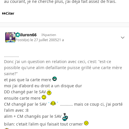
au courant, je ne cherche plus, j'ai déjà fait assez de frais.
Citer
gailuron66
INpactien
Posté(e)
le 27 juillet 2005
21 a
.............
Donc j'ai un question en relation avec ceci, c'est: "est-ce
possible qu'une alim defaillante puisse grillé une carte mère
saine?"
et pas que la carte mere
moi j'ai d'abord eu droit a un disque dur
DD changé par le SAV
ensuite carte mere
CM changé par le SAV
........... mais ce coup ci, j'ai porté
l'alim avec :8
alim + CM changés par le SAV
bilan: c'etait l'alim qui faisait tout cramer