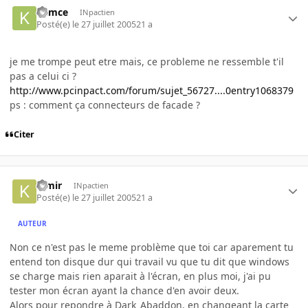
kamce
INpactien
Posté(e)
le 27 juillet 2005
21 a
je me trompe peut etre mais, ce probleme ne ressemble t'il
pas a celui ci ?
http://www.pcinpact.com/forum/sujet_56727....0entry1068379
ps : comment ça connecteurs de facade ?
Citer
kimir
INpactien
Posté(e)
le 27 juillet 2005
21 a
AUTEUR
Non ce n'est pas le meme problème que toi car aparement tu
entend ton disque dur qui travail vu que tu dit que windows
se charge mais rien aparait à l'écran, en plus moi, j'ai pu
tester mon écran ayant la chance d'en avoir deux.
Alors pour repondre à Dark_Abaddon, en changeant la carte