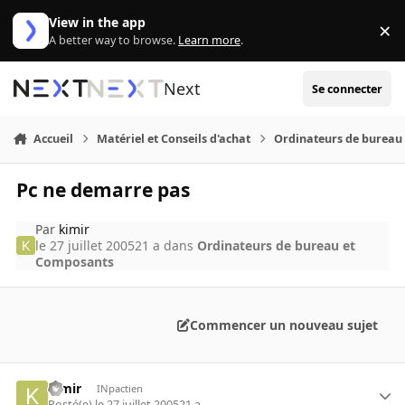
Aller au contenu
View in the app
×
Di
A better way to browse.
Learn more
.
Next
Se connecter
Accueil
Matériel et Conseils d'achat
Ordinateurs de bureau
Pc ne demarre pas
Par
kimir
le 27 juillet 2005
21 a
dans
Ordinateurs de bureau et
Composants
Commencer un nouveau sujet
kimir
INpactien
Posté(e)
le 27 juillet 2005
21 a