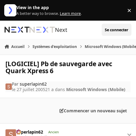
Aller au contenu
View in the app
×
Di
A better way to browse.
Learn more
.
Next
Se connecter
Accueil
Systèmes d'exploitation
Microsoft Windows (Mobile
[LOGICIEL] Pb de sauvegarde avec
Quark Xpress 6
Par
superlapin62
le 27 juillet 2005
21 a
dans
Microsoft Windows (Mobile)
Commencer un nouveau sujet
superlapin62
Ancien