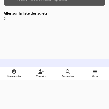
Aller sur la liste des sujets
Light Mode
Dark Mode
System Preference
Se connecter
S’inscrire
Rechercher
Menu
Langue
Cookies
Powered by
Invision Community