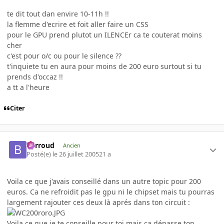
te dit tout dan envire 10-11h !!
la flemme d'ecrire et foit aller faire un CSS
pour le GPU prend plutot un ILENCEr ca te couterat moins
cher
c'est pour o/c ou pour le silence ??
t'inquiete tu en aura pour moins de 200 euro surtout si tu
prends d'occaz !!
a tt a l'heure
Citer
Barroud
Ancien
Posté(e)
le 26 juillet 2005
21 a
Voila ce que j'avais conseillé dans un autre topic pour 200
euros. Ca ne refroidit pas le gpu ni le chipset mais tu pourras
largement rajouter ces deux là aprés dans ton circuit :
Voila ce que je te conseille pour toi mais ça dépasse ton