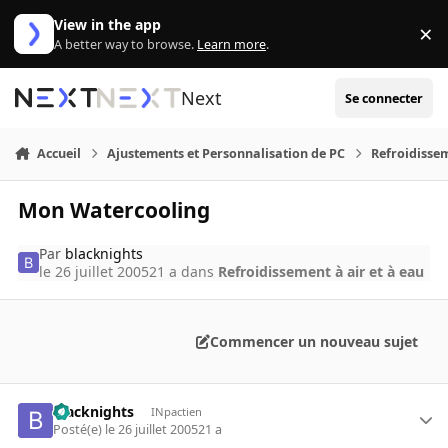
Aller au contenu
View in the app
×
Di
A better way to browse.
Learn more
.
Next
Se connecter
Accueil
Ajustements et Personnalisation de PC
Refroidissem
Mon Watercooling
Par
blacknights
le 26 juillet 2005
21 a
dans
Refroidissement à air et à eau
Commencer un nouveau sujet
blacknights
INpactien
Posté(e)
le 26 juillet 2005
21 a