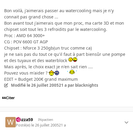
Bon voilà, j'aimerais passer au watercooling mais je n'y
connait pas grand chose ...
Bon avant tout j'aimerais que mon proc, ma carte 3D et mon
chipset soit tout les 3 refroidits par le watercooling.
Proc : AMD 64 3000+
CG : POV 6600 GT AGP
Chipset : Nforce 3 250gb(un truc comme ca)
je ne sais pas du tout ce qu'il faut à part biensûr une pompe
et des tuyaux et des waterblock
Mais après, le choix exact je n'en sait rien ....
Pouvez vous m'aider ?
EDIT = Budget 200€ grand maximum
Modifié
le 26 juillet 2005
21 a
par blacknights
Citer
wazza59
INpactien
Posté(e)
le 26 juillet 2005
21 a