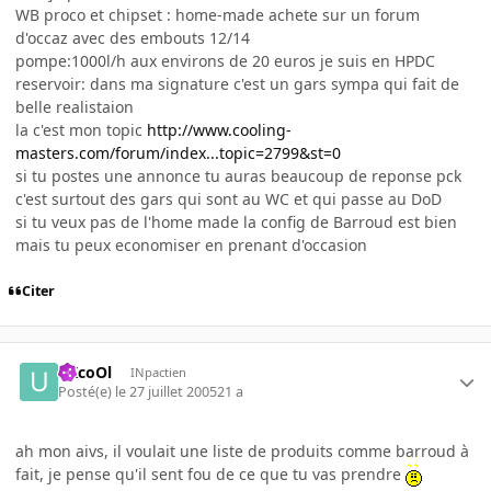
WB proco et chipset : home-made achete sur un forum
d'occaz avec des embouts 12/14
pompe:1000l/h aux environs de 20 euros je suis en HPDC
reservoir: dans ma signature c'est un gars sympa qui fait de
belle realistaion
la c'est mon topic
http://www.cooling-
masters.com/forum/index...topic=2799&st=0
si tu postes une annonce tu auras beaucoup de reponse pck
c'est surtout des gars qui sont au WC et qui passe au DoD
si tu veux pas de l'home made la config de Barroud est bien
mais tu peux economiser en prenant d'occasion
Citer
uXcoOl
INpactien
Posté(e)
le 27 juillet 2005
21 a
ah mon aivs, il voulait une liste de produits comme barroud à
fait, je pense qu'il sent fou de ce que tu vas prendre