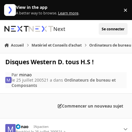
Aller au contenu
View in the app
×
Di
A better way to browse.
Learn more
.
Next
Se connecter
Accueil
Matériel et Conseils d'achat
Ordinateurs de bureau
Disques Western D. tous H.S !
Par
minao
le 25 juillet 2005
21 a
dans
Ordinateurs de bureau et
Composants
Commencer un nouveau sujet
minao
INpactien
Posté(e)
le 25 juillet 2005
21 a