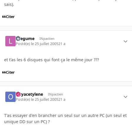
sais).
Citer
lelegume
INpactien
Posté(e)
le 25 juillet 2005
21 a
et t'as les 6 disques qui font ça le même jour ???
Citer
Oxyacetylene
INpactien
Posté(e)
le 25 juillet 2005
21 a
T'as essayer d'en brancher un seul sur un autre PC (un seul et
unique DD sur un PC) ?