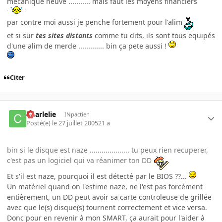
mecanique neuve ........... mais faut les moyens financiers
par contre moi aussi je penche fortement pour l'alim
et si sur
tes sites distants
comme tu dits, ils sont tous equipés
d'une alim de merde ............. bin ça pete aussi !
Citer
Charlelie
INpactien
Posté(e)
le 27 juillet 2005
21 a
bin si le disque est naze .................... tu peux rien recuperer,
c'est pas un logiciel qui va réanimer ton DD
Et s'il est naze, pourquoi il est détecté par le BIOS ??...
Un matériel quand on l'estime naze, ne l'est pas forcément
entièrement, un DD peut avoir sa carte controleuse de grillée
avec que le(s) disque(s) tournent correctement et vice versa.
Donc pour en revenir à mon SMART, ça aurait pour l'aider à