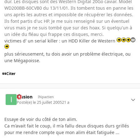
dur. Les disques sont des Western Digital 20Go caviar. Model
WD200BB-60CVB0 du 13/11/01. Ils tombent tous en panne les
uns après les autres et impossible de récupérer les données.
Ils font partis d'uc HP. Je me suis renseigné sur un éventuel
virus mais je ne suis tombé que sur des hoax. Si quelqu'un à
un idée du fléau qui frappe ces disques, merci.
victimes d' un serial killer : un HDD Killer de Western
plus sérieusement, tu dois avoir un problème électrique, ou
une Mégapoisse.
Citer
Illusion
INpactien
Posté(e)
le 25 juillet 2005
21 a
Essaye de voir du côté de ton alim.
Ca m'avait fait le coup, il m'a fallu deux disques durs grillés
pour me rendre compte que mon alim était fatiguée ...