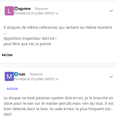
lelegume
INpactien
Posté(e)
le 25 juillet 2005
21 a
6 disques de même references qui lachent au même moment
...
Appellons inspecteur derrick !
peut être que t'as la poisse
Citer
minao
INpactien
Posté(e)
le 25 juillet 2005
21 a
AUTEUR
Le disque ne boot pas(non-system disk error). Je le branche en
slave pour le voir sur le master (win2k) mais rien du tout. Il est
bien detecté dans le bios. le code erreur le plus frequent est :
0007