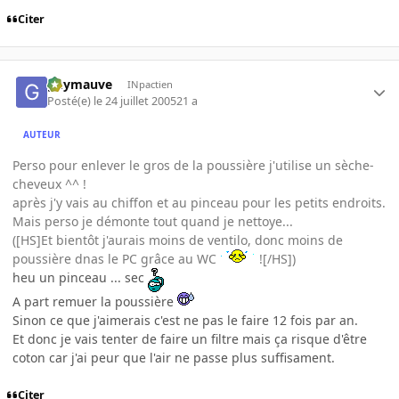
Citer
guymauve
INpactien
Posté(e)
le 24 juillet 2005
21 a
AUTEUR
Perso pour enlever le gros de la poussière j'utilise un sèche-
cheveux ^^ !
après j'y vais au chiffon et au pinceau pour les petits endroits.
Mais perso je démonte tout quand je nettoye...
([HS]Et bientôt j'aurais moins de ventilo, donc moins de
poussière dnas le PC grâce au WC
![/HS])
heu un pinceau ... sec
A part remuer la poussière
Sinon ce que j'aimerais c'est ne pas le faire 12 fois par an.
Et donc je vais tenter de faire un filtre mais ça risque d'être
coton car j'ai peur que l'air ne passe plus suffisament.
Citer