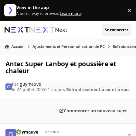
Aller au contenu
View in the app
×
Di
A better way to browse.
Learn more
.
Next
Se connecter
Accueil
Ajustements et Personnalisation de PC
Refroidissem
Antec Super Lanboy et poussière et
chaleur
Par
guymauve
le 24 juillet 2005
21 a
dans
Refroidissement à air et à eau
Commencer un nouveau sujet
guymauve
INpactien