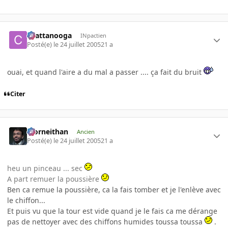
chattanooga
INpactien
Posté(e)
le 24 juillet 2005
21 a
ouai, et quand l'aire a du mal a passer .... ça fait du bruit
Citer
Morneithan
Ancien
Posté(e)
le 24 juillet 2005
21 a
heu un pinceau ... sec
A part remuer la poussière
Ben ca remue la poussière, ca la fais tomber et je l'enlève avec
le chiffon...
Et puis vu que la tour est vide quand je le fais ca me dérange
pas de nettoyer avec des chiffons humides toussa toussa
.