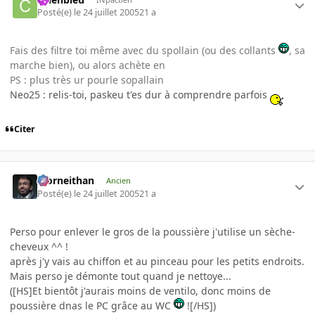
Posté(e)
le 24 juillet 2005
21 a
Fais des filtre toi même avec du spollain (ou des collants
, sa
marche bien), ou alors achète en
PS : plus très ur pourle sopallain
Neo25 : relis-toi, paskeu t'es dur à comprendre parfois
Citer
Morneithan
Ancien
Posté(e)
le 24 juillet 2005
21 a
Perso pour enlever le gros de la poussière j'utilise un sèche-
cheveux ^^ !
après j'y vais au chiffon et au pinceau pour les petits endroits.
Mais perso je démonte tout quand je nettoye...
([HS]Et bientôt j'aurais moins de ventilo, donc moins de
poussière dnas le PC grâce au WC
![/HS])