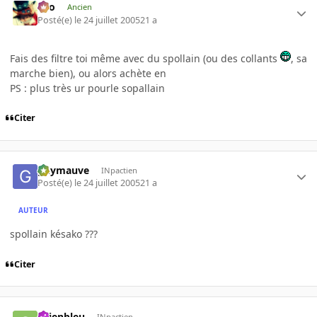
eYo
Ancien
Posté(e)
le 24 juillet 2005
21 a
Fais des filtre toi même avec du spollain (ou des collants
, sa
marche bien), ou alors achète en
PS : plus très ur pourle sopallain
Citer
guymauve
INpactien
Posté(e)
le 24 juillet 2005
21 a
AUTEUR
spollain késako ???
Citer
chienbleu
INpactien