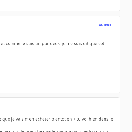
AUTEUR
 et comme je suis un pur geek, je me suis dit que cet
e que je vais m'en acheter bientot en + tu voi bien dans le
te facon tu le branche que le soir a moin que tu sois un