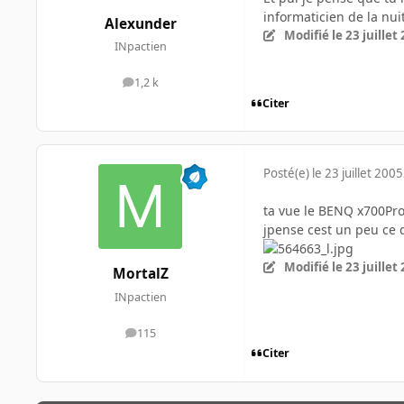
informaticien de la nuit 
Alexunder
Modifié
le 23 juillet
INpactien
1,2 k
messages
Citer
Posté(e)
le 23 juillet 2005
ta vue le BENQ x700Pr
jpense cest un peu ce 
Modifié
le 23 juillet
MortalZ
INpactien
115
messages
Citer