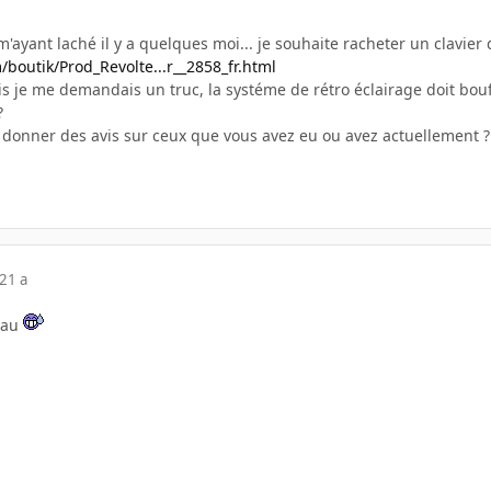
m'ayant laché il y a quelques moi... je souhaite racheter un clavier 
/boutik/Prod_Revolte...r__2858_fr.html
is je me demandais un truc, la systéme de rétro éclairage doit bouf
?
donner des avis sur ceux que vous avez eu ou avez actuellement ?
21 a
eau