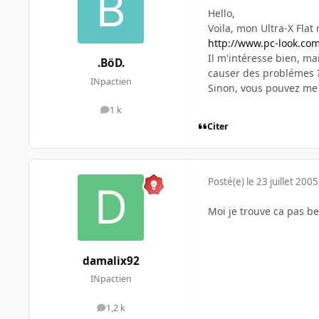
Hello,
Voila, mon Ultra-X Flat 
http://www.pc-look.com
Il m'intéresse bien, ma
.BöD.
causer des problémes 
INpactien
Sinon, vous pouvez me 
1 k
messages
Citer
Posté(e)
le 23 juillet 2005
Moi je trouve ca pas b
damalix92
INpactien
1,2 k
messages