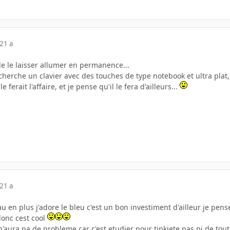
21 a
de le laisser allumer en permanence...
herche un clavier avec des touches de type notebook et ultra plat,
ferait l'affaire, et je pense qu'il le fera d'ailleurs...
21 a
au en plus j'adore le bleu c'est un bon investiment d'ailleur je pens
 donc cest cool
n'aura pa de probleme car c'est etudier pour tinkiete pas pi de tou