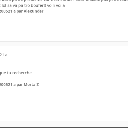
lol sa va pa tro boufer!! voili voila
 2005
21 a
par Alexunder
21 a
o
que tu recherche
 2005
21 a
par MortalZ