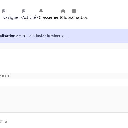
Naviguer
Activité
Classement
Clubs
Chatbox
alisation de PC
Clavier lumineux....
de PC
21 a