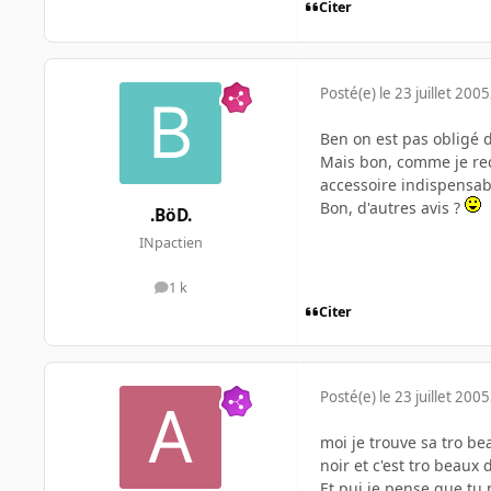
Citer
Posté(e)
le 23 juillet 2005
Ben on est pas obligé 
Mais bon, comme je rec
accessoire indispensable 
Bon, d'autres avis ?
.BöD.
INpactien
1 k
messages
Citer
Posté(e)
le 23 juillet 2005
moi je trouve sa tro be
noir et c'est tro beaux
Et pui je pense que tu 