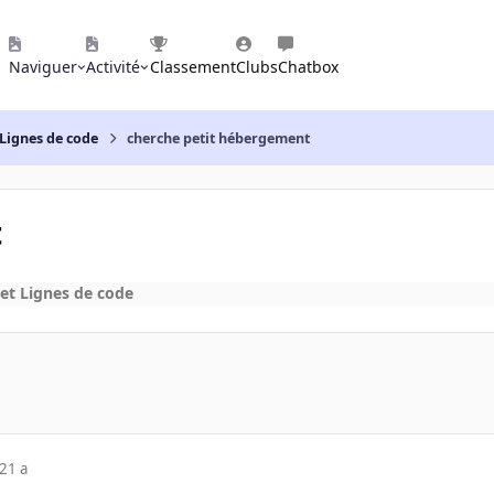
Naviguer
Activité
Classement
Clubs
Chatbox
Lignes de code
cherche petit hébergement
t
t Lignes de code
21 a