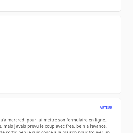
AUTEUR
u'a mercredi pour lui mettre son formulaire en ligne...
e, mais j'avais prevu le coup avec free, bein a l'avance,
 de sortir, ben je suis concé a la maison pour trouver un