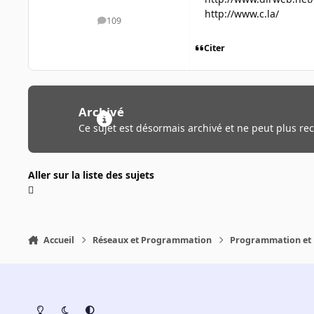
http://www.c.la/
109
messages
Citer
Archivé
Ce sujet est désormais archivé et ne peut plus re
Aller sur la liste des sujets
Accueil
Réseaux et Programmation
Programmation et 
Light Mode
Dark Mode
System Preference