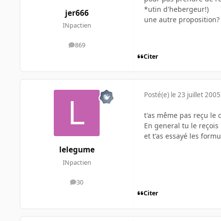
*utin d'hebergeur!)
jer666
une autre proposition?
INpactien
869
messages
Citer
Posté(e)
le 23 juillet 2005
t'as même pas reçu le c
En general tu le reçoi
et t'as essayé les form
lelegume
INpactien
30
messages
Citer