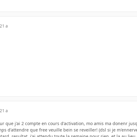
21 a
21 a
our que j'ai 2 compte en cours d'activation, mo amis ma donenr jusq
mps d'attendre que free veuille bein se reveiller! (dsl si je m'ennerv
ard, resultat, j'ai attendu toute la semaine pour rien, et la au lieu