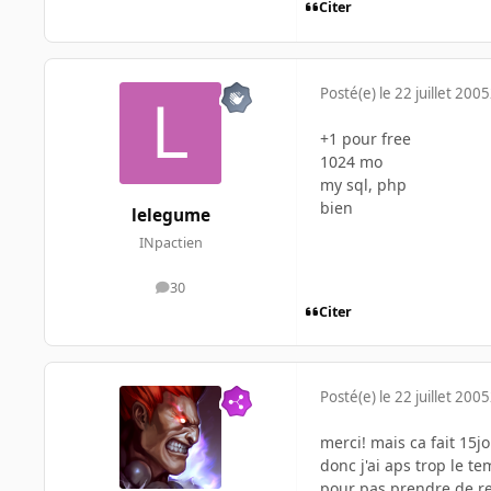
Citer
Posté(e)
le 22 juillet 2005
+1 pour free
1024 mo
my sql, php
bien
lelegume
INpactien
30
messages
Citer
Posté(e)
le 22 juillet 2005
merci! mais ca fait 15j
donc j'ai aps trop le te
pour pas prendre de ret