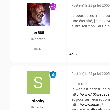
Posté(e)
le 23 juillet 2005
je peux acceder a la bo
une éternité, j'ai envo
autre solution, j'ai un
jer666
INpactien
869
messages
Citer
Posté(e)
le 25 juillet 2005
Salut l'ami,
le web est petit tu ne 
http://www.100webspa
et pour tes redirection
sloshy
http://www.eu.org/
INpactien
http://www.dirweb.net/