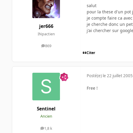
salut
pour la these d'un pot 
je compte faire ca avec
je cherche donc un pet
jer666
j'ai chercher sur googl
INpactien
869
messages
Citer
Posté(e)
le 22 juillet 2005
Free !
Sentinel
Ancien
1,8 k
messages