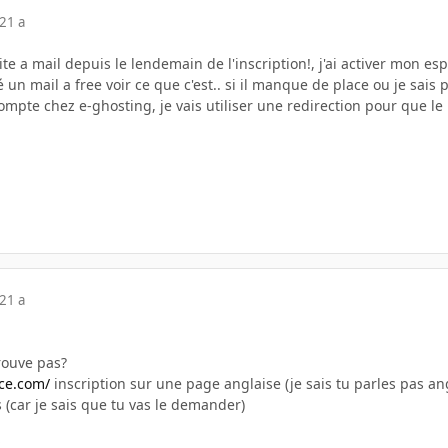
21 a
ite a mail depuis le lendemain de l'inscription!, j'ai activer mon 
yé un mail a free voir ce que c'est.. si il manque de place ou je sai
 compte chez e-ghosting, je vais utiliser une redirection pour que le
21 a
trouve pas?
ce.com/
inscription sur une page anglaise (je sais tu parles pas ang
s (car je sais que tu vas le demander)