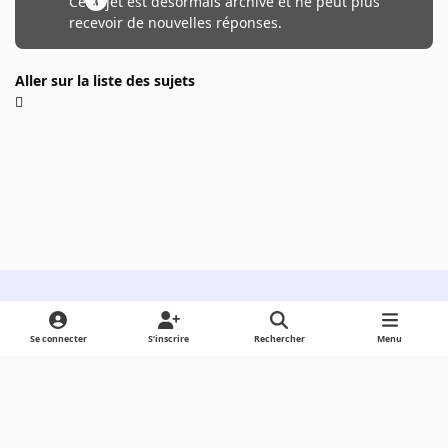
Ce sujet est désormais archivé et ne peut plus
recevoir de nouvelles réponses.
Aller sur la liste des sujets
Light Mode
Dark Mode
System Preference
Se connecter
S’inscrire
Rechercher
Menu
Langue
Cookies
Powered by
Invision Community