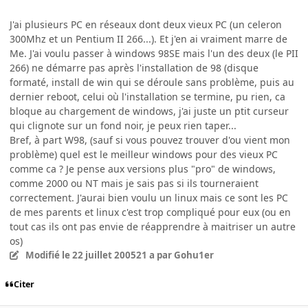
J'ai plusieurs PC en réseaux dont deux vieux PC (un celeron
300Mhz et un Pentium II 266...). Et j'en ai vraiment marre de
Me. J'ai voulu passer à windows 98SE mais l'un des deux (le PII
266) ne démarre pas après l'installation de 98 (disque
formaté, install de win qui se déroule sans problème, puis au
dernier reboot, celui où l'installation se termine, pu rien, ca
bloque au chargement de windows, j'ai juste un ptit curseur
qui clignote sur un fond noir, je peux rien taper...
Bref, à part W98, (sauf si vous pouvez trouver d'ou vient mon
problème) quel est le meilleur windows pour des vieux PC
comme ca ? Je pense aux versions plus "pro" de windows,
comme 2000 ou NT mais je sais pas si ils tourneraient
correctement. J'aurai bien voulu un linux mais ce sont les PC
de mes parents et linux c'est trop compliqué pour eux (ou en
tout cas ils ont pas envie de réapprendre à maitriser un autre
os)
Modifié
le 22 juillet 2005
21 a
par Gohu1er
Citer