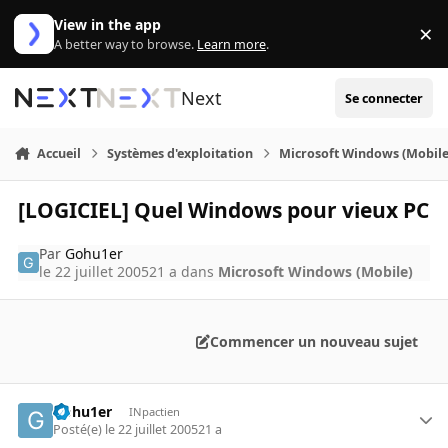
Aller au contenu
View in the app
×
Di
A better way to browse.
Learn more
.
Next
Se connecter
Accueil
Systèmes d'exploitation
Microsoft Windows (Mobile
[LOGICIEL] Quel Windows pour vieux PC
Par
Gohu1er
le 22 juillet 2005
21 a
dans
Microsoft Windows (Mobile)
Commencer un nouveau sujet
Gohu1er
INpactien
Posté(e)
le 22 juillet 2005
21 a