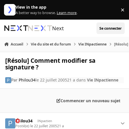
Aller au contenu
View in the app
×
Di
A better way to browse.
Learn more
.
Next
Se connecter
Accueil
Vie du site et du forum
Vie INpactienne
[Résolu
[Résolu] Comment modifier sa
signature ?
Par
Philou34
le 22 juillet 2005
21 a
dans
Vie INpactienne
Commencer un nouveau sujet
Philou34
INpactien
Posté(e)
le 22 juillet 2005
21 a