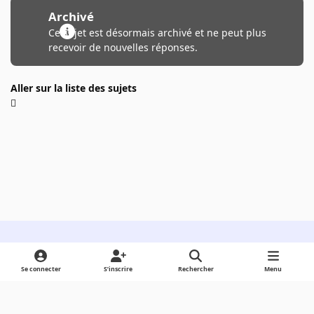
Archivé
Ce sujet est désormais archivé et ne peut plus
recevoir de nouvelles réponses.
Aller sur la liste des sujets
Light Mode
Dark Mode
System Preference
Se connecter
S’inscrire
Rechercher
Menu
Langue
Cookies
Powered by
Invision Community