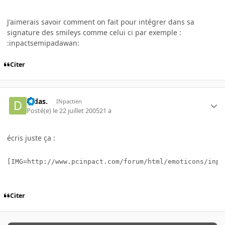
J'aimerais savoir comment on fait pour intégrer dans sa
signature des smileys comme celui ci par exemple :
:inpactsemipadawan:
Citer
Didas.
INpactien
Posté(e)
le 22 juillet 2005
21 a
écris juste ça :
[IMG=http://www.pcinpact.com/forum/html/emoticons/inpa
Citer