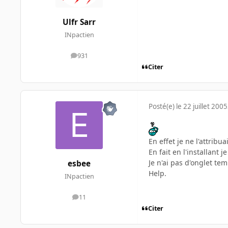
Ulfr Sarr
INpactien
931
messages
Citer
Posté(e)
le 22 juillet 2005
En effet je ne l'attribuai
En fait en l'installant 
Je n'ai pas d'onglet te
esbee
Help.
INpactien
11
messages
Citer