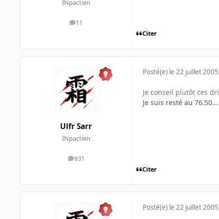
INpactien
11
messages
Citer
Posté(e)
le 22 juillet 2005
Je conseil plutôt ces dr
Je suis resté au 76.50.
Ulfr Sarr
INpactien
931
messages
Citer
Posté(e)
le 22 juillet 2005