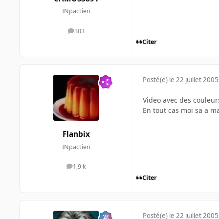
INpactien
303
messages
Citer
Posté(e)
le 22 juillet 2005
Video avec des couleur
En tout cas moi sa a ma
Flanbix
INpactien
1,9 k
messages
Citer
Posté(e)
le 22 juillet 2005