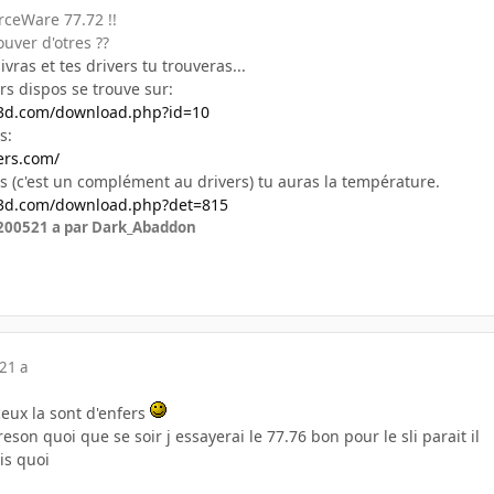
orceWare 77.72 !!
ouver d'otres ??
ivras et tes drivers tu trouveras...
ers dispos se trouve sur:
u3d.com/download.php?id=10
s:
ers.com/
its (c'est un complément au drivers) tu auras la température.
u3d.com/download.php?det=815
 2005
21 a
par Dark_Abaddon
21 a
ceux la sont d'enfers
son quoi que se soir j essayerai le 77.76 bon pour le sli parait il
ais quoi