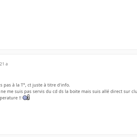
21 a
s pas à la T°, ct juste à titre d'info.
je ne me suis pas servis du cd ds la boite mais suis allé direct sur cl
mperature !!