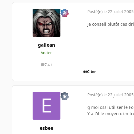
Posté(e)
le 22 juillet 2005
Je conseil plutôt ces dr
gallean
Ancien
7,4 k
messages
Citer
Posté(e)
le 22 juillet 2005
g moi ossi utiliser le F
Y a t'il le moyen d'en tr
esbee