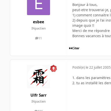
Bonjour à tous,
peut-etre trouverai-je
1) comment connaitre l
2) depuis que je l'ai i
esbee
image quoi !!
INpactien
Merci de me répondre 
Bonnes vacances à tou
11
messages
Citer
Posté(e)
le 22 juillet 2005
1. dans les paramètres
2. tu as installé les der
Ulfr Sarr
INpactien