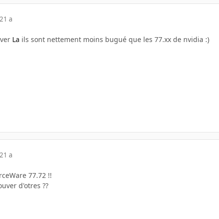
21 a
iver
La
ils sont nettement moins bugué que les 77.xx de nvidia :)
21 a
orceWare 77.72 !!
ouver d'otres ??