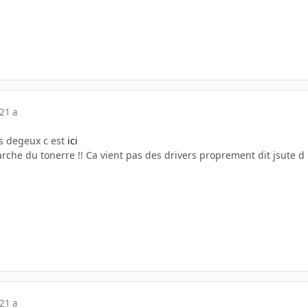
21 a
s degeux c est
ici
rche du tonerre !! Ca vient pas des drivers proprement dit jsute d
21 a