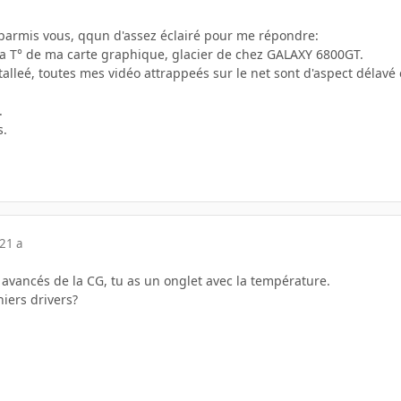
, parmis vous, qqun d'assez éclairé pour me répondre:
a T° de ma carte graphique, glacier de chez GALAXY 6800GT.
nstalleé, toutes mes vidéo attrappeés sur le net sont d'aspect délav
.
s.
21 a
 avancés de la CG, tu as un onglet avec la température.
niers drivers?