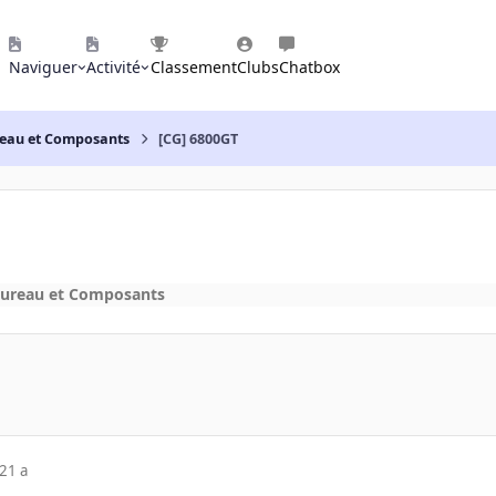
Naviguer
Activité
Classement
Clubs
Chatbox
reau et Composants
[CG] 6800GT
bureau et Composants
21 a