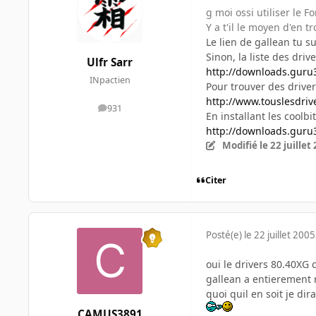
g moi ossi utiliser le F
Y a t'il le moyen d'en tr
Le lien de gallean tu su
Sinon, la liste des driv
Ulfr Sarr
http://downloads.gur
INpactien
Pour trouver des driver
http://www.touslesdriv
931
messages
En installant les coolb
http://downloads.gur
Modifié
le 22 juillet
Citer
Posté(e)
le 22 juillet 2005
oui le drivers 80.40XG 
gallean a entierement re
quoi quil en soit je dir
CAMUS3891