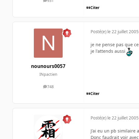
931
messages
Citer
Posté(e)
le 22 juillet 2005
je ne pense pas que ce 
je l'attends aussi
nounours0057
INpactien
748
messages
Citer
Posté(e)
le 22 juillet 2005
J'ai eu un pb similaire
Donc faudrait voir avec