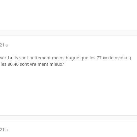
21 a
iver
La
ils sont nettement moins bugué que les 77.xx de nvidia :)
.. les 80.40 sont vraiment mieux?
21 a