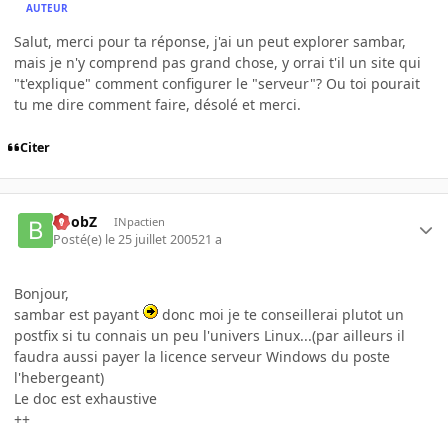
AUTEUR
Salut, merci pour ta réponse, j'ai un peut explorer sambar,
mais je n'y comprend pas grand chose, y orrai t'il un site qui
"t'explique" comment configurer le "serveur"? Ou toi pourait
tu me dire comment faire, désolé et merci.
Citer
BoobZ
INpactien
Posté(e)
le 25 juillet 2005
21 a
Bonjour,
sambar est payant
donc moi je te conseillerai plutot un
postfix si tu connais un peu l'univers Linux...(par ailleurs il
faudra aussi payer la licence serveur Windows du poste
l'hebergeant)
Le doc est exhaustive
++