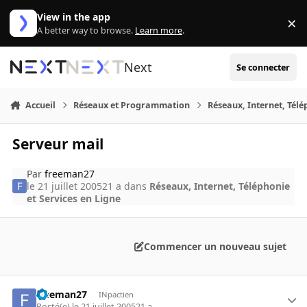
Aller au contenu
View in the app
×
Di
A better way to browse.
Learn more
.
Next
Se connecter
Accueil
Réseaux et Programmation
Réseaux, Internet, Télé
Serveur mail
Par
freeman27
le 21 juillet 2005
21 a
dans
Réseaux, Internet, Téléphonie
et Services en Ligne
Commencer un nouveau sujet
freeman27
INpactien
Posté(e)
le 21 juillet 2005
21 a