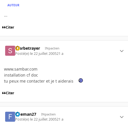
AUTEUR
...
Citer
Starbetrayer
INpactien
Posté(e)
le 22 juillet 2005
21 a
www.sambar.com
installation cf doc
tu peux me contacter et je t aiderais
Citer
freeman27
INpactien
Posté(e)
le 22 juillet 2005
21 a