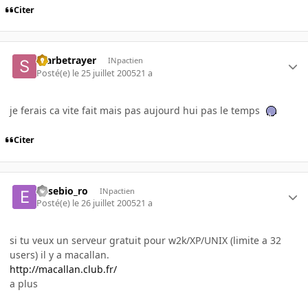
Citer
Starbetrayer
INpactien
Posté(e)
le 25 juillet 2005
21 a
je ferais ca vite fait mais pas aujourd hui pas le temps
Citer
eusebio_ro
INpactien
Posté(e)
le 26 juillet 2005
21 a
si tu veux un serveur gratuit pour w2k/XP/UNIX (limite a 32
users) il y a macallan.
http://macallan.club.fr/
a plus