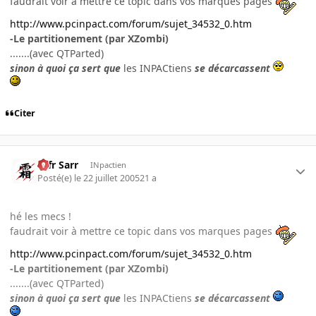
faudrait voir à mettre ce topic dans vos marques pages
http://www.pcinpact.com/forum/sujet_34532_0.htm
-Le partitionement (par XZombi)
.......(avec QTParted)
sinon à quoi ça sert que
les INPACtiens
se décarcassent
Citer
Ulfr Sarr
INpactien
Posté(e)
le 22 juillet 2005
21 a
hé les mecs !
faudrait voir à mettre ce topic dans vos marques pages
http://www.pcinpact.com/forum/sujet_34532_0.htm
-Le partitionement (par XZombi)
.......(avec QTParted)
sinon à quoi ça sert que
les INPACtiens
se décarcassent