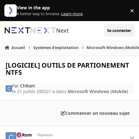
Aller au contenu
View in the app
×
Di
A better way to browse.
Learn more
.
Next
Se connecter
Accueil
Systèmes d'exploitation
Microsoft Windows (Mobile
[LOGICIEL] OUTILS DE PARTIONEMENT
NTFS
Par
ChRom
le 21 juillet 2005
21 a
dans
Microsoft Windows (Mobile)
Commencer un nouveau sujet
ChRom
INpactien