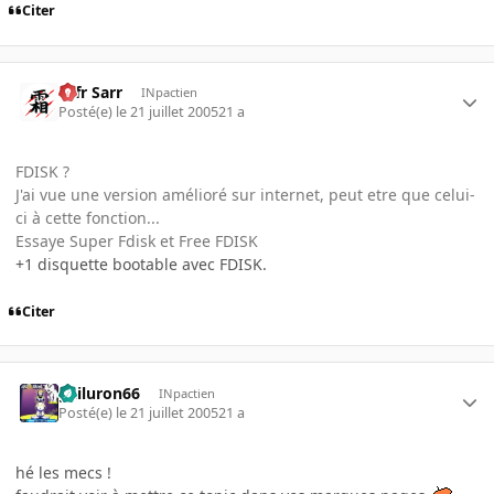
Citer
Ulfr Sarr
INpactien
Posté(e)
le 21 juillet 2005
21 a
FDISK ?
J'ai vue une version amélioré sur internet, peut etre que celui-
ci à cette fonction...
Essaye Super Fdisk et Free FDISK
+1 disquette bootable avec FDISK.
Citer
gailuron66
INpactien
Posté(e)
le 21 juillet 2005
21 a
hé les mecs !