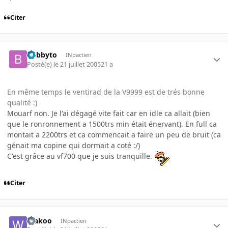
Citer
bobbyto
INpactien
Posté(e)
le 21 juillet 2005
21 a
En même temps le ventirad de la V9999 est de trés bonne
qualité :)
Mouarf non. Je l'ai dégagé vite fait car en idle ca allait (bien
que le ronronnement a 1500trs min était énervant). En full ca
montait a 2200trs et ca commencait a faire un peu de bruit (ca
génait ma copine qui dormait a coté :/)
C'est grâce au vf700 que je suis tranquille.
Citer
Wakoo
INpactien