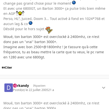
change pas grand chose pour le moment
Et avec une 6800GT, un Barton 3000+ ça pulse très bien même
en AGP
Perso, HL², Juiced, Doom 3... Tout activé à fond en 1024*768 et
aucun lag & co
Désolé pour le hors sujet
Moué, ton barton 3000+ est overclocké à 2400mhz, ce n'est
donc pas un "vrai" barton 3000+.
Imagine avec bon 2500+@1800mhz ! Je t'assure qu'à cette
fréquence, tu as beau mettre la carte que tu veux, le pc rame
en 1280 avec une 6800gt.
Citer
darkandy
INpactien
Posté(e)
le 22 juillet 2005
21 a
Moué, ton barton 3000+ est overclocké à 2400mhz, ce n'est
donc pas un "vrai" barton 3000+.