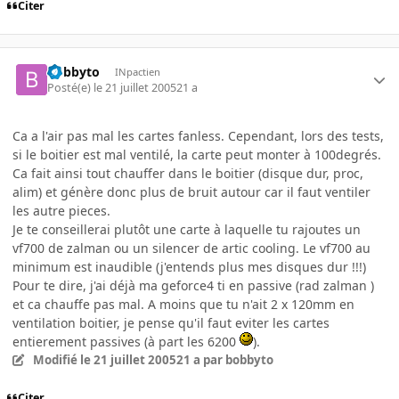
Citer
bobbyto
INpactien
Posté(e)
le 21 juillet 2005
21 a
Ca a l'air pas mal les cartes fanless. Cependant, lors des tests,
si le boitier est mal ventilé, la carte peut monter à 100degrés.
Ca fait ainsi tout chauffer dans le boitier (disque dur, proc,
alim) et génère donc plus de bruit autour car il faut ventiler
les autre pieces.
Je te conseillerai plutôt une carte à laquelle tu rajoutes un
vf700 de zalman ou un silencer de artic cooling. Le vf700 au
minimum est inaudible (j'entends plus mes disques dur !!!)
Pour te dire, j'ai déjà ma geforce4 ti en passive (rad zalman )
et ca chauffe pas mal. A moins que tu n'ait 2 x 120mm en
ventilation boitier, je pense qu'il faut eviter les cartes
entierement passives (à part les 6200
).
Modifié
le 21 juillet 2005
21 a
par bobbyto
Citer