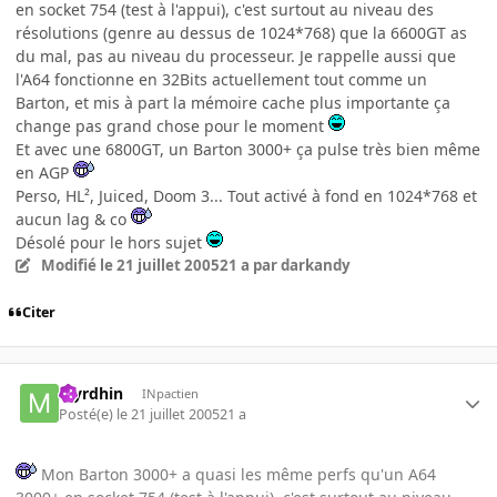
en socket 754 (test à l'appui), c'est surtout au niveau des
résolutions (genre au dessus de 1024*768) que la 6600GT as
du mal, pas au niveau du processeur. Je rappelle aussi que
l'A64 fonctionne en 32Bits actuellement tout comme un
Barton, et mis à part la mémoire cache plus importante ça
change pas grand chose pour le moment
Et avec une 6800GT, un Barton 3000+ ça pulse très bien même
en AGP
Perso, HL², Juiced, Doom 3... Tout activé à fond en 1024*768 et
aucun lag & co
Désolé pour le hors sujet
Modifié
le 21 juillet 2005
21 a
par darkandy
Citer
Myrdhin
INpactien
Posté(e)
le 21 juillet 2005
21 a
Mon Barton 3000+ a quasi les même perfs qu'un A64