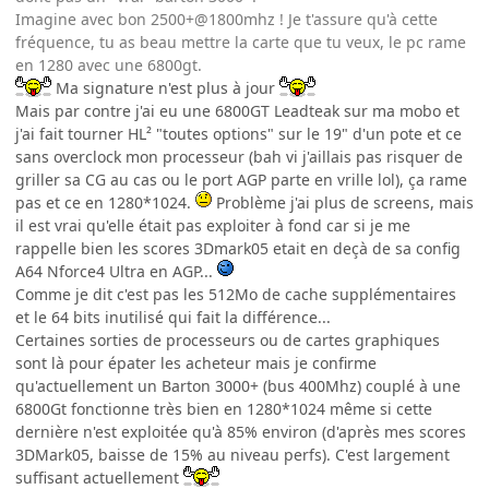
Imagine avec bon 2500+@1800mhz ! Je t'assure qu'à cette
fréquence, tu as beau mettre la carte que tu veux, le pc rame
en 1280 avec une 6800gt.
Ma signature n'est plus à jour
Mais par contre j'ai eu une 6800GT Leadteak sur ma mobo et
j'ai fait tourner HL² "toutes options" sur le 19" d'un pote et ce
sans overclock mon processeur (bah vi j'aillais pas risquer de
griller sa CG au cas ou le port AGP parte en vrille lol), ça rame
pas et ce en 1280*1024.
Problème j'ai plus de screens, mais
il est vrai qu'elle était pas exploiter à fond car si je me
rappelle bien les scores 3Dmark05 etait en deçà de sa config
A64 Nforce4 Ultra en AGP...
Comme je dit c'est pas les 512Mo de cache supplémentaires
et le 64 bits inutilisé qui fait la différence...
Certaines sorties de processeurs ou de cartes graphiques
sont là pour épater les acheteur mais je confirme
qu'actuellement un Barton 3000+ (bus 400Mhz) couplé à une
6800Gt fonctionne très bien en 1280*1024 même si cette
dernière n'est exploitée qu'à 85% environ (d'après mes scores
3DMark05, baisse de 15% au niveau perfs). C'est largement
suffisant actuellement