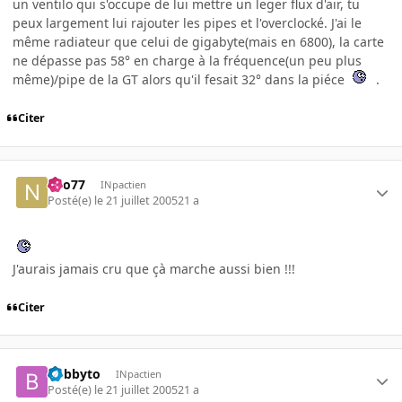
un ventilo qui s'occupe de lui mettre un leger flux d'air, tu
peux largement lui rajouter les pipes et l'overclocké. J'ai le
même radiateur que celui de gigabyte(mais en 6800), la carte
ne dépasse pas 58° en charge à la fréquence(un peu plus
même)/pipe de la GT alors qu'il fesait 32° dans la piéce
.
Citer
neo77
INpactien
Posté(e)
le 21 juillet 2005
21 a
J'aurais jamais cru que çà marche aussi bien !!!
Citer
bobbyto
INpactien
Posté(e)
le 21 juillet 2005
21 a