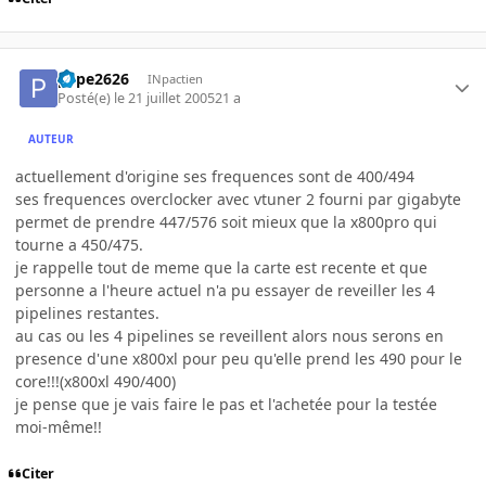
pepe2626
INpactien
Posté(e)
le 21 juillet 2005
21 a
AUTEUR
actuellement d'origine ses frequences sont de 400/494
ses frequences overclocker avec vtuner 2 fourni par gigabyte
permet de prendre 447/576 soit mieux que la x800pro qui
tourne a 450/475.
je rappelle tout de meme que la carte est recente et que
personne a l'heure actuel n'a pu essayer de reveiller les 4
pipelines restantes.
au cas ou les 4 pipelines se reveillent alors nous serons en
presence d'une x800xl pour peu qu'elle prend les 490 pour le
core!!!(x800xl 490/400)
je pense que je vais faire le pas et l'achetée pour la testée
moi-même!!
Citer