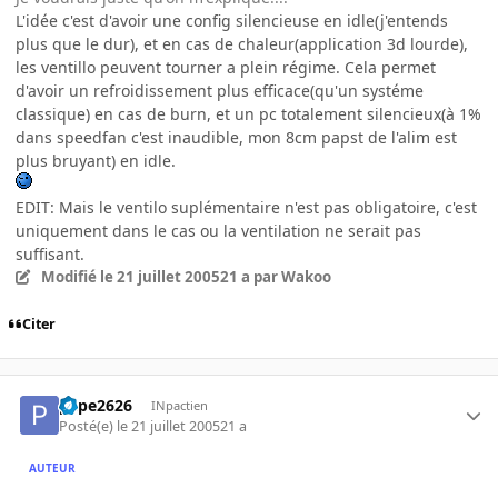
L'idée c'est d'avoir une config silencieuse en idle(j'entends
plus que le dur), et en cas de chaleur(application 3d lourde),
les ventillo peuvent tourner a plein régime. Cela permet
d'avoir un refroidissement plus efficace(qu'un systéme
classique) en cas de burn, et un pc totalement silencieux(à 1%
dans speedfan c'est inaudible, mon 8cm papst de l'alim est
plus bruyant) en idle.
EDIT: Mais le ventilo suplémentaire n'est pas obligatoire, c'est
uniquement dans le cas ou la ventilation ne serait pas
suffisant.
Modifié
le 21 juillet 2005
21 a
par Wakoo
Citer
pepe2626
INpactien
Posté(e)
le 21 juillet 2005
21 a
AUTEUR