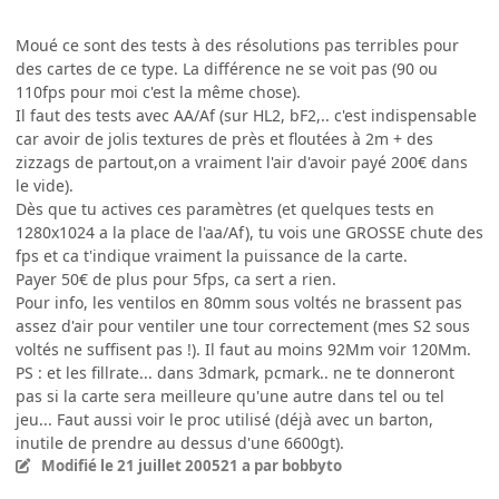
Moué ce sont des tests à des résolutions pas terribles pour
des cartes de ce type. La différence ne se voit pas (90 ou
110fps pour moi c'est la même chose).
Il faut des tests avec AA/Af (sur HL2, bF2,.. c'est indispensable
car avoir de jolis textures de près et floutées à 2m + des
zizzags de partout,on a vraiment l'air d'avoir payé 200€ dans
le vide).
Dès que tu actives ces paramètres (et quelques tests en
1280x1024 a la place de l'aa/Af), tu vois une GROSSE chute des
fps et ca t'indique vraiment la puissance de la carte.
Payer 50€ de plus pour 5fps, ca sert a rien.
Pour info, les ventilos en 80mm sous voltés ne brassent pas
assez d'air pour ventiler une tour correctement (mes S2 sous
voltés ne suffisent pas !). Il faut au moins 92Mm voir 120Mm.
PS : et les fillrate... dans 3dmark, pcmark.. ne te donneront
pas si la carte sera meilleure qu'une autre dans tel ou tel
jeu... Faut aussi voir le proc utilisé (déjà avec un barton,
inutile de prendre au dessus d'une 6600gt).
Modifié
le 21 juillet 2005
21 a
par bobbyto