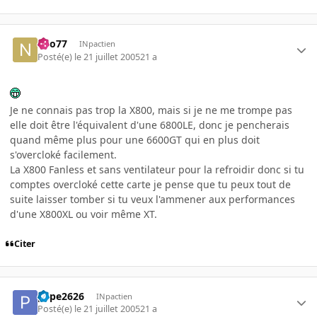
neo77
INpactien
Posté(e)
le 21 juillet 2005
21 a
Je ne connais pas trop la X800, mais si je ne me trompe pas
elle doit être l'équivalent d'une 6800LE, donc je pencherais
quand même plus pour une 6600GT qui en plus doit
s'overcloké facilement.
La X800 Fanless et sans ventilateur pour la refroidir donc si tu
comptes overcloké cette carte je pense que tu peux tout de
suite laisser tomber si tu veux l'ammener aux performances
d'une X800XL ou voir même XT.
Citer
pepe2626
INpactien
Posté(e)
le 21 juillet 2005
21 a