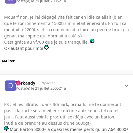
Posté(e)
le 21 juillet 2005
21 a
Mouarf non. Je l'ai dégagé vite fait car en idle ca allait (bien
que le ronronnement a 1500trs min était énervant). En full ca
montait a 2200trs et ca commencait a faire un peu de bruit (ca
génait ma copine qui dormait a coté :/)
C'est grâce au vf700 que je suis tranquille.
Ok autant pour moi
Citer
darkandy
INpactien
Posté(e)
le 21 juillet 2005
21 a
PS : et les fillrate... dans 3dmark, pcmark.. ne te donneront
pas si la carte sera meilleure qu'une autre dans tel ou tel
jeu... Faut aussi voir le proc utilisé (déjà avec un barton,
inutile de prendre au dessus d'une 6600gt).
Mon Barton 3000+ a quasi les même perfs qu'un A64 3000+