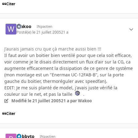
Citer
Wakoo
INpactien
Posté(e)
le 21 juillet 2005
21 a
J'aurais jamais cru que çà marche aussi bien !!!
Il faut avoir un boitier bien ventilé pour que cela soit efficace,
voir comme je le disais directement un flux d'air sur la CG, ca
augmente efficacement la dissipation de ce genre de systéme
(mon montage est un "Enermax UC-12FAB-B", sur la porte
gauche du boitier, thermoréguler avec speedfan).
EDIT: Je me suis planté de model, j'avais juste vérifié la
couleur sur le net, et pas la taille
.
Modifié
le 21 juillet 2005
21 a
par Wakoo
Citer
bobbyto
INpactien