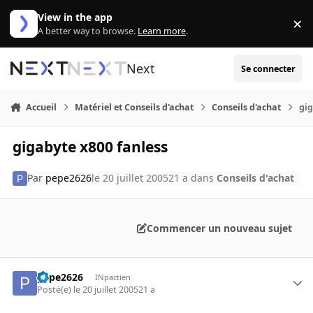
Aller au contenu
View in the app
×
Di
A better way to browse.
Learn more
.
Next
Se connecter
Accueil
Matériel et Conseils d'achat
Conseils d'achat
gig
gigabyte x800 fanless
Par
pepe2626
le 20 juillet 2005
21 a
dans
Conseils d'achat
Commencer un nouveau sujet
pepe2626
INpactien
Posté(e)
le 20 juillet 2005
21 a