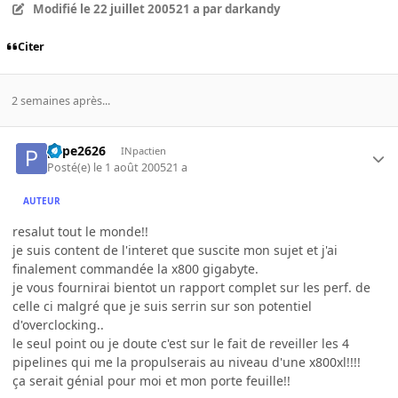
Modifié
le 22 juillet 2005
21 a
par darkandy
Citer
2 semaines après...
pepe2626
INpactien
Posté(e)
le 1 août 2005
21 a
AUTEUR
resalut tout le monde!!
je suis content de l'interet que suscite mon sujet et j'ai
finalement commandée la x800 gigabyte.
je vous fournirai bientot un rapport complet sur les perf. de
celle ci malgré que je suis serrin sur son potentiel
d'overclocking..
le seul point ou je doute c'est sur le fait de reveiller les 4
pipelines qui me la propulserais au niveau d'une x800xl!!!!
ça serait génial pour moi et mon porte feuille!!