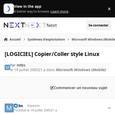
Aller au contenu
View in the app
×
Di
A better way to browse.
Learn more
.
Next
Se connecter
Accueil
Systèmes d'exploitation
Microsoft Windows (Mobile
[LOGICIEL] Copier/Coller style Linux
Par
mtbs
le 19 juillet 2005
21 a
dans
Microsoft Windows (Mobile)
Commencer un nouveau sujet
mtbs
INpactien
Posté(e)
le 19 juillet 2005
21 a