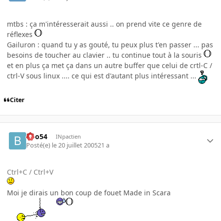
mtbs : ça m'intéresserait aussi .. on prend vite ce genre de
réflexes
Gailuron : quand tu y as gouté, tu peux plus t'en passer ... pas
besoins de toucher au clavier .. tu continue tout à la souris
et en plus ça met ça dans un autre buffer que celui de crtl-C /
ctrl-V sous linux .... ce qui est d'autant plus intéressant ...
Citer
Boo54
INpactien
Posté(e)
le 20 juillet 2005
21 a
Ctrl+C / Ctrl+V
Moi je dirais un bon coup de fouet Made in Scara