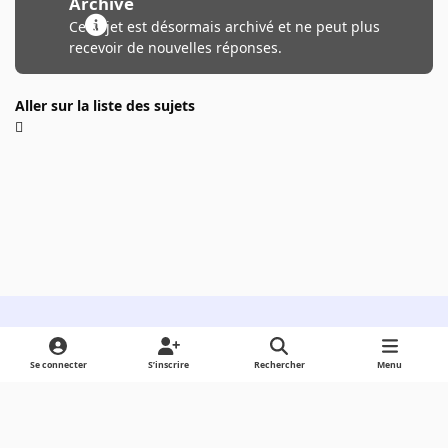
Archivé
Ce sujet est désormais archivé et ne peut plus
recevoir de nouvelles réponses.
Aller sur la liste des sujets
Light Mode
Dark Mode
System Preference
Se connecter
S’inscrire
Rechercher
Menu
Langue
Cookies
Powered by
Invision Community