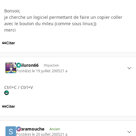
Bonsoir,
je cherche un logiciel permettant de faire un copier coller
avec le bouton du mileu (comme sous linux;))
merci
Citer
gailuron66
INpactien
Posté(e)
le 19 juillet 2005
21 a
Ctrl+C / Ctrl+V
Citer
Scaramouche
Ancien
Posté(e)
le 20 juillet 2005
21 a