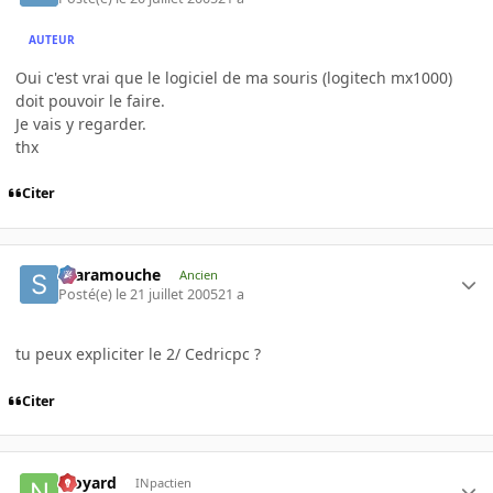
AUTEUR
Oui c'est vrai que le logiciel de ma souris (logitech mx1000)
doit pouvoir le faire.
Je vais y regarder.
thx
Citer
Scaramouche
Ancien
Posté(e)
le 21 juillet 2005
21 a
tu peux expliciter le 2/ Cedricpc ?
Citer
njoyard
INpactien