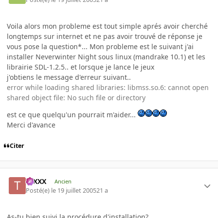
Voila alors mon probleme est tout simple aprés avoir cherché
longtemps sur internet et ne pas avoir trouvé de réponse je
vous pose la question*... Mon probleme est le suivant j'ai
installer Neverwinter Night sous linux (mandrake 10.1) et les
librairie SDL-1.2.5.. et lorsque je lance le jeux
j'obtiens le message d'erreur suivant..
error while loading shared libraries: libmss.so.6: cannot open
shared object file: No such file or directory
est ce que quelqu'un pourrait m'aider...
Merci d'avance
Citer
tuXXX
Ancien
Posté(e)
le 19 juillet 2005
21 a
As-tu bien suivi la procédure d'installation?