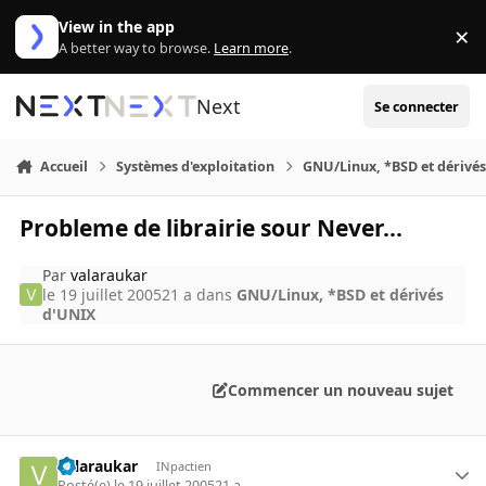
Aller au contenu
View in the app
×
Di
A better way to browse.
Learn more
.
Next
Se connecter
Accueil
Systèmes d'exploitation
GNU/Linux, *BSD et dérivé
Probleme de librairie sour Never...
Par
valaraukar
le 19 juillet 2005
21 a
dans
GNU/Linux, *BSD et dérivés
d'UNIX
Commencer un nouveau sujet
valaraukar
INpactien
Posté(e)
le 19 juillet 2005
21 a