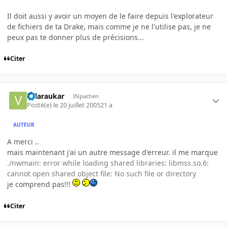
Il doit aussi y avoir un moyen de le faire depuis l'explorateur
de fichiers de ta Drake, mais comme je ne l'utilise pas, je ne
peux pas te donner plus de précisions...
Citer
valaraukar
INpactien
Posté(e)
le 20 juillet 2005
21 a
AUTEUR
A merci ..
mais maintenant j'ai un autre message d'erreur. il me marque
./nwmain: error while loading shared libraries: libmss.so.6:
cannot open shared object file: No such file or directory
je comprend pas!!!
Citer