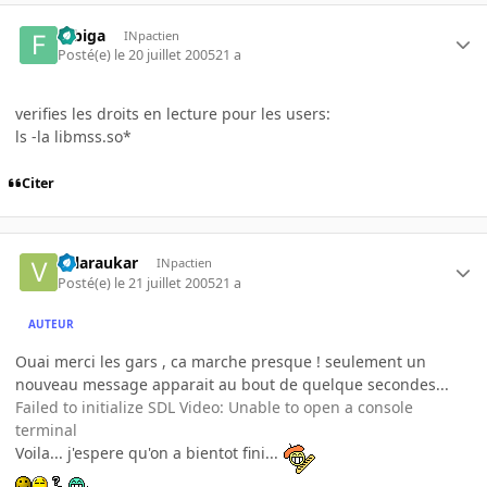
fubiga
INpactien
Posté(e)
le 20 juillet 2005
21 a
verifies les droits en lecture pour les users:
ls -la libmss.so*
Citer
valaraukar
INpactien
Posté(e)
le 21 juillet 2005
21 a
AUTEUR
Ouai merci les gars , ca marche presque ! seulement un
nouveau message apparait au bout de quelque secondes...
Failed to initialize SDL Video: Unable to open a console
terminal
Voila... j'espere qu'on a bientot fini...