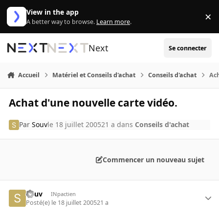
Aller au contenu
View in the app
×
Di
A better way to browse.
Learn more
.
Next
Se connecter
Accueil
Matériel et Conseils d'achat
Conseils d'achat
Ach
Achat d'une nouvelle carte vidéo.
Par
Souv
le 18 juillet 2005
21 a
dans
Conseils d'achat
Commencer un nouveau sujet
Souv
INpactien
Posté(e)
le 18 juillet 2005
21 a