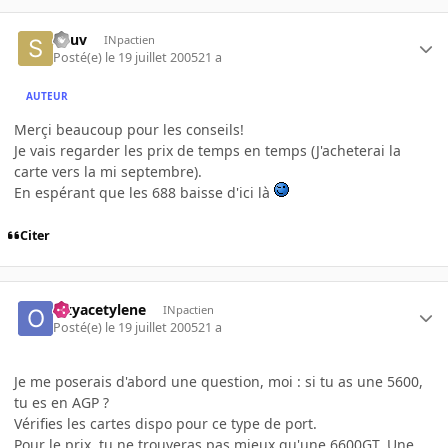
Souv
INpactien
Posté(e)
le 19 juillet 2005
21 a
AUTEUR
Merçi beaucoup pour les conseils!
Je vais regarder les prix de temps en temps (J'acheterai la
carte vers la mi septembre).
En espérant que les 688 baisse d'ici là
Citer
Oxyacetylene
INpactien
Posté(e)
le 19 juillet 2005
21 a
Je me poserais d'abord une question, moi : si tu as une 5600,
tu es en AGP ?
Vérifies les cartes dispo pour ce type de port.
Pour le prix, tu ne trouveras pas mieux qu'une 6600GT. Une