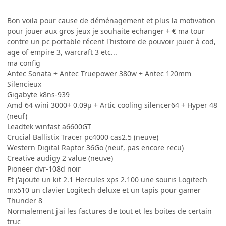
Bon voila pour cause de déménagement et plus la motivation
pour jouer aux gros jeux je souhaite echanger + € ma tour
contre un pc portable récent l'histoire de pouvoir jouer à cod,
age of empire 3, warcraft 3 etc...
ma config
Antec Sonata + Antec Truepower 380w + Antec 120mm
Silencieux
Gigabyte k8ns-939
Amd 64 wini 3000+ 0.09µ + Artic cooling silencer64 + Hyper 48
(neuf)
Leadtek winfast a6600GT
Crucial Ballistix Tracer pc4000 cas2.5 (neuve)
Western Digital Raptor 36Go (neuf, pas encore recu)
Creative audigy 2 value (neuve)
Pioneer dvr-108d noir
Et j'ajoute un kit 2.1 Hercules xps 2.100 une souris Logitech
mx510 un clavier Logitech deluxe et un tapis pour gamer
Thunder 8
Normalement j'ai les factures de tout et les boites de certain
truc