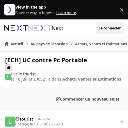
Aller au contenu
View in the app
×
Di
A better way to browse.
Learn more
.
Next
Se connecter
Accueil
Au pays de l'occasion
Achats, Ventes et Estimations
[ECH] UC contre Pc Portable
Par
le tourist
le 18 juillet 2005
21 a
dans
Achats, Ventes et Estimations
Commencer un nouveau sujet
le tourist
INpactien
Posté(e)
le 18 juillet 2005
21 a