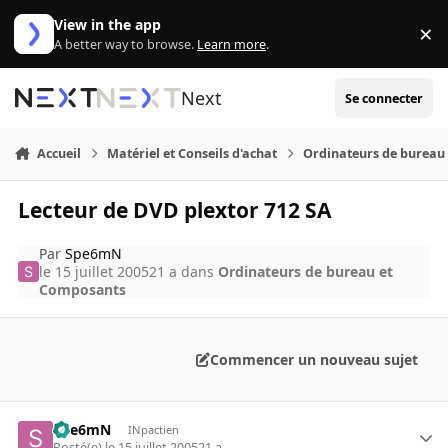
Aller au contenu
View in the app
×
Di
A better way to browse.
Learn more
.
Next
Se connecter
Accueil
Matériel et Conseils d'achat
Ordinateurs de bureau
Lecteur de DVD plextor 712 SA
Par
Spe6mN
le 15 juillet 2005
21 a
dans
Ordinateurs de bureau et
Composants
Commencer un nouveau sujet
Spe6mN
INpactien
Posté(e)
le 15 juillet 2005
21 a