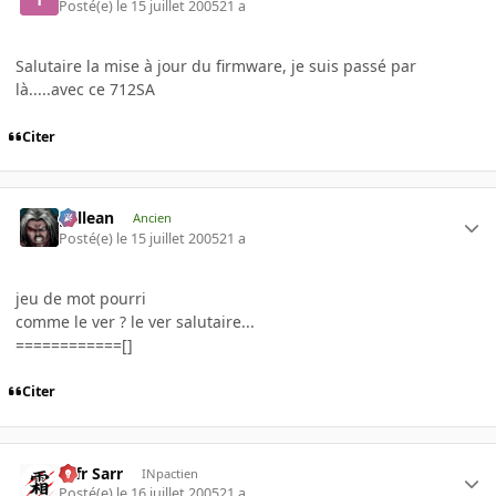
Posté(e)
le 15 juillet 2005
21 a
Salutaire la mise à jour du firmware, je suis passé par
là.....avec ce 712SA
Citer
gallean
Ancien
Posté(e)
le 15 juillet 2005
21 a
jeu de mot pourri
comme le ver ? le ver salutaire...
============[]
Citer
Ulfr Sarr
INpactien
Posté(e)
le 16 juillet 2005
21 a