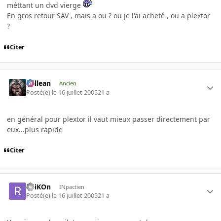
méttant un dvd vierge
En gros retour SAV , mais a ou ? ou je l'ai acheté , ou a plextor
?
Citer
gallean
Ancien
Posté(e)
le 16 juillet 2005
21 a
en général pour plextor il vaut mieux passer directement par
eux...plus rapide
Citer
ReiKOn
INpactien
Posté(e)
le 16 juillet 2005
21 a