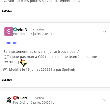
Va voir pour les pilotes sa vien surement de sa
Citer
Spe6mN
INpactien
Posté(e)
le 16 juillet 2005
21 a
AUTEUR
Bah justement les drivers , je l'ai trouve pas :/
[[ Tu joue pas man a CSS toi , tu as une team ? la mienne
recrute ]]
Modifié
le 16 juillet 2005
21 a
par Spe6mN
Citer
Ulfr Sarr
INpactien
Posté(e)
le 16 juillet 2005
21 a